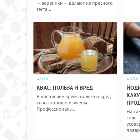
— вареники — делают из пресного
теста…
ФАКТЫ
ФАКТЫ
КВАС: ПОЛЬЗА И ВРЕД
ЙОДИ
КАКУ
В настоящее время польза и вред
ПРОД
кваса хорошо изучены.
Профессионалы…
На са
соль 
усове
пова