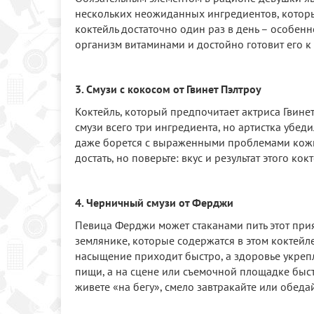
нескольких неожиданных ингредиентов, которые
коктейль достаточно один раз в день – особен
организм витаминами и достойно готовит его к 
3. Смузи с кокосом от Гвинет Пэлтроу
Коктейль, который предпочитает актриса Гвинет 
смузи всего три ингредиента, но артистка убед
даже борется с выраженными проблемами кожи л
достать, но поверьте: вкус и результат этого кок
4. Черничный смузи от Ферджи
Певица Ферджи может стаканами пить этот при
землянике, которые содержатся в этом коктейле
насыщение приходит быстро, а здоровье укрепл
пищи, а на сцене или съемочной площадке быст
живете «на бегу», смело завтракайте или обеда