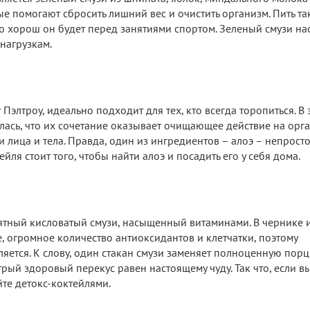
 помогают сбросить лишний вес и очистить организм. Пить та
но хорош он будет перед занятиями спортом. Зеленый смузи н
нагрузкам.
Пэлтроу, идеально подходит для тех, кто всегда торопиться. В 
илась, что их сочетание оказывает очищающее действие на орг
ица и тела. Правда, один из ингредиентов – алоэ – непрост
тейля стоит того, чтобы найти алоэ и посадить его у себя дома.
ятный кисловатый смузи, насыщенный витаминами. В чернике 
, огромное количество антиоксидантов и клетчатки, поэтому
яется. К слову, один стакан смузи заменяет полноценную пор
рый здоровый перекус равен настоящему чуду. Так что, если в
йте детокс-коктейлями.