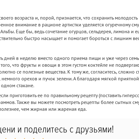
воего возраста и, порой, признается, что сохранить молодость
бенное внимание в рационе артистки уделяется огуречному сму
Альбы. Еще бы, ведь сочетание огурцов, сельдерея, лимона и е
вительно быстро насыщает и помогает бороться с лишним ве
ять дней в неделю вместо одного приема пищи и уже через сем
 того, что фрукты и овощи в этом густом коктейле не подверга
лютно се полезные вещества. К тому же, согласитесь, сложно съ
й, немного орехов и пучок зелени. А благодаря мягкой приятной
 одном стакане.
сли приготовить ее по правильному рецепту (поставить гиперсс
раммов. Также вы можете посмотреть рецепты более сытных см
 полезнее, чем жирная или жареная еда.
ени и поделитесь с друзьями!