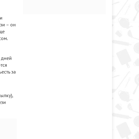
 и
зи – он
ще
сом.
ь дней
ются
есть за
ылку),
узи