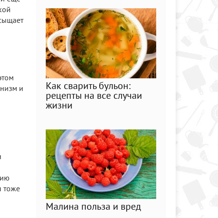
кой
асыщает
этом
Как сварить бульон:
анизм и
рецепты на все случаи
о
жизни
и
цию
ы тоже
Малина польза и вред