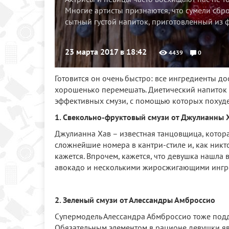
Многие артисты признаются, что сумели сброс
сытный густой напиток, приготовленный из ф
23 марта 2017 в 18:42
4439
0
Готовится он очень быстро: все ингредиенты до
хорошенько перемешать. Диетический напиток 
эффективных смузи, с помощью которых похуде
1. Свекольно-фруктовый смузи от Джулианны 
Джулианна Хав – известная танцовщица, котор
сложнейшие номера в кантри-стиле и, как никто 
кажется. Впрочем, кажется, что девушка нашла 
авокадо и несколькими жиросжигающими ингреди
2. Зеленый смузи от Алессандры Амброссио
Супермодель Алессандра Абмброссио тоже под
Обязательным элементом в рационе девушки яв