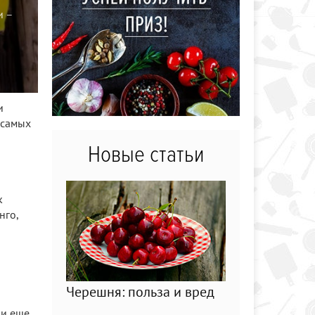
и –
и
 самых
Новые статьи
к
нго,
Черешня: польза и вред
 и еще