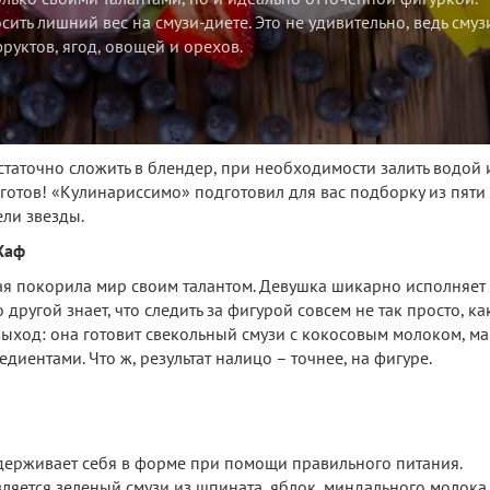
ить лишний вес на смузи-диете. Это не удивительно, ведь смуз
руктов, ягод, овощей и орехов.
статочно сложить в блендер, при необходимости залить водой 
готов! «Кулинариссимо» подготовил для вас подборку из пяти
ли звезды.
Хаф
ая покорила мир своим талантом. Девушка шикарно исполняет
другой знает, что следить за фигурой совсем не так просто, ка
выход: она готовит свекольный смузи с кокосовым молоком, ма
ентами. Что ж, результат налицо – точнее, на фигуре.
держивает себя в форме при помощи правильного питания.
ляется зеленый смузи из шпината, яблок, миндального молока