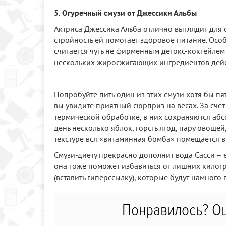
5. Огуречный смузи от Джессики Альбы
Актриса Джессика Альба отлично выглядит для с
стройность ей помогает здоровое питание. Осо
считается чуть не фирменным детокс-коктейлем 
нескольких жиросжигающих ингредиентов дейст
Попробуйте пить один из этих смузи хотя бы п
вы увидите приятный сюрприз на весах. За счет
термической обработке, в них сохраняются абсо
день несколько яблок, горсть ягод, пару овоще
текстуре вся «витаминная бомба» помещается в
Смузи-диету прекрасно дополнит вода Сасси – е
она тоже поможет избавиться от лишних килог
(вставить гиперссылку), которые будут намного
Понравилось? Оц