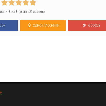
тинг
4.8
из
5
(всего
15
оценок)
OOK
ОДНОКЛАССНИКИ
GOOGLE
Е