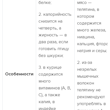
белке;
мясо —
телятина, в
2. калорийность
котором
снизится на
содержится
четверть, а
много железа,
жирность — в
ниацина,
два раза, если
кальция, фтора,
готовить птицу
натрия и серы;
без шкурки;
2. из-за
3. в курице
незрелых
Особенности
содержится
мышечных
много
волокон
витаминов (А, В,
телятину не
С), а также
рекомендуют
калия, в
употреблять в
индейке