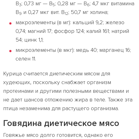
В
; 0,73 мг — В
; 0,28 мг — В
; 4,7 мкг витамина
3
5
6
В
и 0,27 мкг вит. В
; 50,7 мг холина;
9
12
макроэлементы (в мг): кальций 9,2; железо
0,74; магний 17; фосфор 124; калий 161; натрий
54; цинк 1,1;
микроэлементы (в мкг): медь 40; марганец 16;
селен 11.
Курица считается диетическим мясом для
худеющих, поскольку снабжает организм
протеинами и другими полезными веществами и
не дает шансов отложению жира в теле. Также эта
птица незаменима для растущего организма.
Говядина диетическое мясо
Говяжье мясо долго готовится, однако его