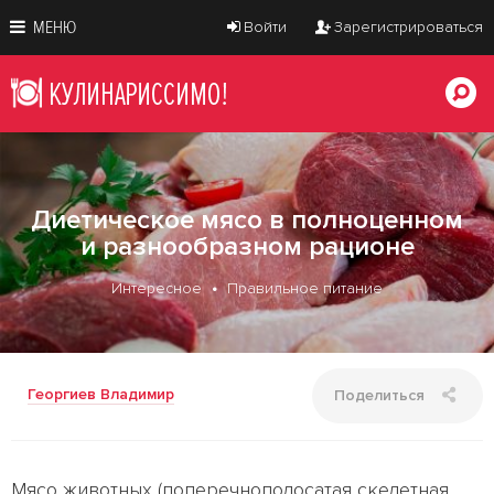
МЕНЮ
Войти
Зарегистрироваться
Диетическое мясо в полноценном
и разнообразном рационе
Интересное
Правильное питание
Георгиев Владимир
Поделиться
Мясо животных (поперечнополосатая скелетная