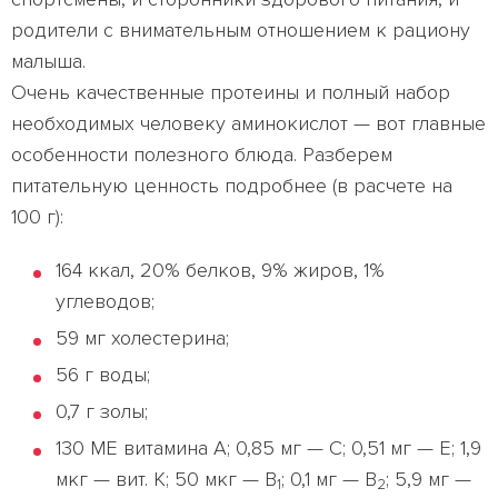
родители с внимательным отношением к рациону
малыша.
Очень качественные протеины и полный набор
необходимых человеку аминокислот — вот главные
особенности полезного блюда. Разберем
питательную ценность подробнее (в расчете на
100 г):
164 ккал, 20% белков, 9% жиров, 1%
углеводов;
59 мг холестерина;
56 г воды;
0,7 г золы;
130 МЕ витамина А; 0,85 мг — С; 0,51 мг — Е; 1,9
мкг — вит. К; 50 мкг — В
; 0,1 мг — В
; 5,9 мг —
1
2