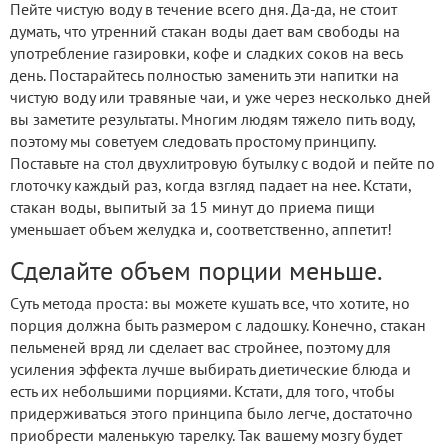
Пейте чистую воду в течение всего дня. Да-да, не стоит
думать, что утренний стакан воды дает вам свободы на
употребление газировки, кофе и сладких соков на весь
день. Постарайтесь полностью заменить эти напитки на
чистую воду или травяные чаи, и уже через несколько дней
вы заметите результаты. Многим людям тяжело пить воду,
поэтому мы советуем следовать простому принципу.
Поставьте на стол двухлитровую бутылку с водой и пейте по
глоточку каждый раз, когда взгляд падает на нее. Кстати,
стакан воды, выпитый за 15 минут до приема пищи
уменьшает объем желудка и, соответственно, аппетит!
Сделайте объем порции меньше.
Суть метода проста: вы можете кушать все, что хотите, но
порция должна быть размером с ладошку. Конечно, стакан
пельменей вряд ли сделает вас стройнее, поэтому для
усиления эффекта лучше выбирать диетические блюда и
есть их небольшими порциями. Кстати, для того, чтобы
придерживаться этого принципа было легче, достаточно
приобрести маленькую тарелку. Так вашему мозгу будет