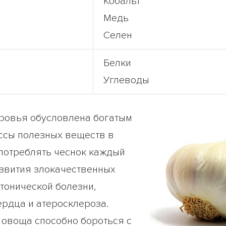
Кобальт
Медь
Селен
Белки
Углеводы
оровья обусловлена богатым
ссы полезных веществ в
употреблять чеснок каждый
азвития злокачественных
тонической болезни,
рдца и атеросклероза.
овоща способно бороться с