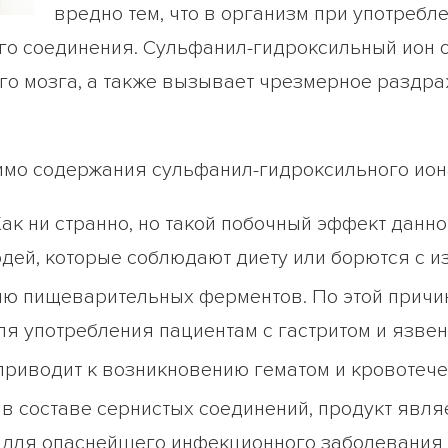
вредно тем, что в организм при употребл
го соединения. Сульфанил-гидроксильный ион 
го мозга, а также вызывает чрезмерное раздра
мимо содержания сульфанил-гидроксильного ион
Как ни странно, но такой побочный эффект данн
дей, которые соблюдают диету или борются с и
ю пищеварительных ферментов. По этой причи
ля употребления пациентам с гастритом и язве
приводит к возникновению гематом и кровотече
в составе сернистых соединений, продукт явля
 для опаснейшего инфекционного заболевания -