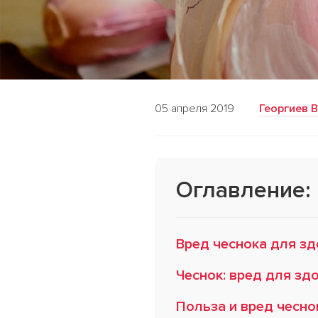
05 апреля 2019
Георгиев 
Оглавление:
Вред чеснока для з
Чеснок: вред для зд
Польза и вред чесно