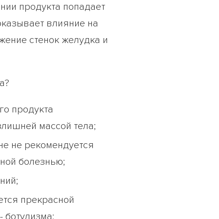
ении продукта попадает
оказывает влияние на
жение стенок желудка и
а?
ого продукта
злишней массой тела;
не не рекомендуется
нной болезнью;
ний;
ется прекрасной
 ботулизма;