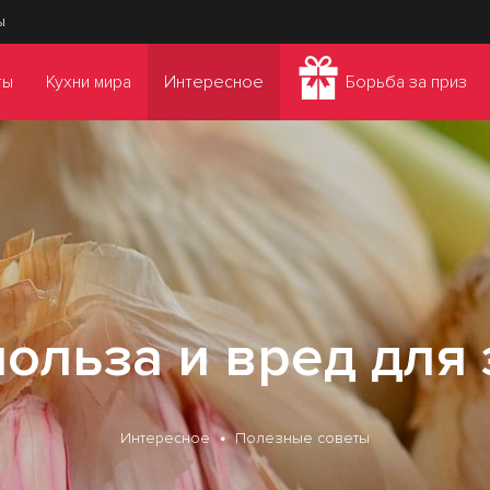
ы
ты
Кухни мира
Интересное
Борьба за приз
польза и вред для
Интересное
Полезные советы