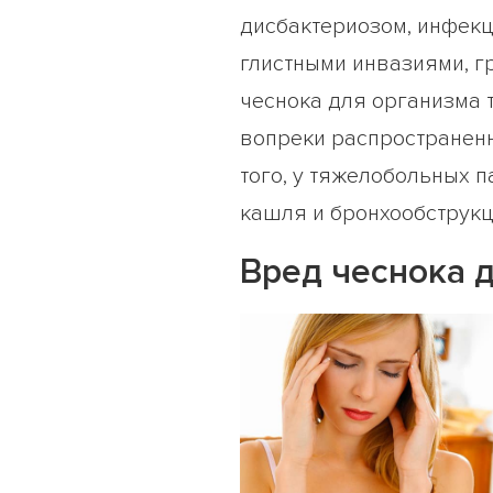
дисбактериозом, инфек
глистными инвазиями, г
чеснока для организма 
вопреки распространенн
того, у тяжелобольных 
кашля и бронхообструк
Вред чеснока 