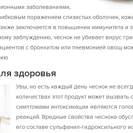
ционными заболеваниями,
рибковым поражением слизистых оболочек, кожи
также заключается в повышении иммунитета и з
ому заблуждению, чеснок не убивает вирус гри
пациентов с бронхитом или пневмонией овощ мо
цию
для здоровья
Увы, но есть каждый день чеснок не всег
количествах этот продукт может вызвать
симптомами интоксикации являются голо
реакций. Вредные свойства чеснока обу
его составе сульфанил-гидроксильного и