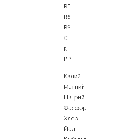
В5
В6
В9
С
К
РР
Калий
Магний
Натрий
Фосфор
Хлор
Йод