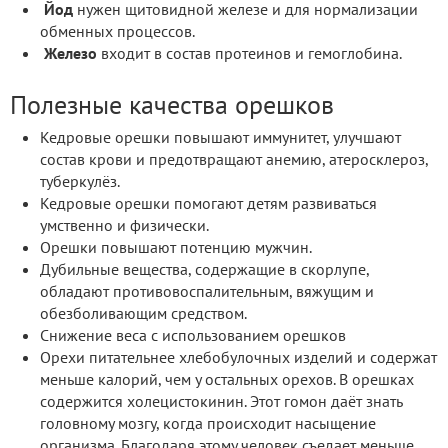
Йод
нужен щитовидной железе и для нормализации
обменных процессов.
Железо
входит в состав протеинов и гемоглобина.
Полезные качества орешков
Кедровые орешки повышают иммунитет, улучшают
состав крови и предотвращают анемию, атеросклероз,
туберкулёз.
Кедровые орешки помогают детям развиваться
умственно и физически.
Орешки повышают потенцию мужчин.
Дубильные вещества, содержащие в скорлупе,
обладают противовоспалительным, вяжущим и
обезболивающим средством.
Снижение веса с использованием орешков
Орехи питательнее хлебобулочных изделий и содержат
меньше калорий, чем у остальных орехов. В орешках
содержится холецистокинин. Этот гомон даёт знать
головному мозгу, когда происходит насыщение
организма. Благодаря этому человек съедает меньше,