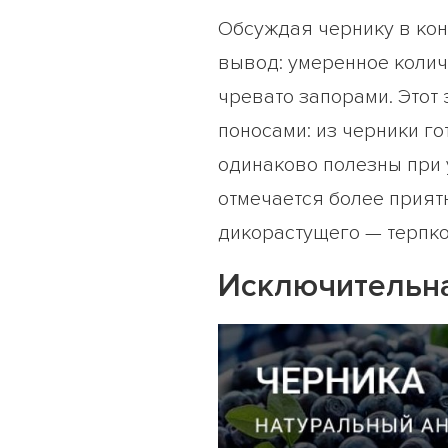
Обсуждая чернику в кон
вывод: умеренное колич
чревато запорами. Этот
поносами: из черники го
одинаково полезны при 
отмечается более приятн
дикорастущего — терпко
Исключительна