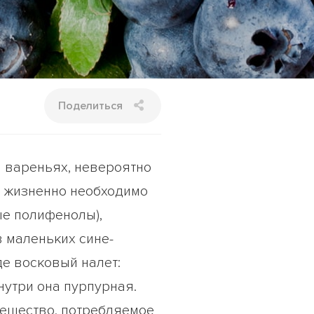
Поделиться
и вареньях, невероятно
а жизненно необходимо
ые полифенолы),
в маленьких сине-
де восковый налет:
нутри она пурпурная.
вещество, потребляемое