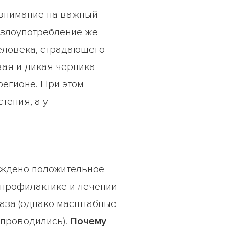
 внимание на важный
 злоупотребление же
еловека, страдающего
вая и дикая черника
регионе. При этом
тения, а у
ждено положительное
 профилактике и лечении
лаза (однако масштабные
 проводились).
Почему