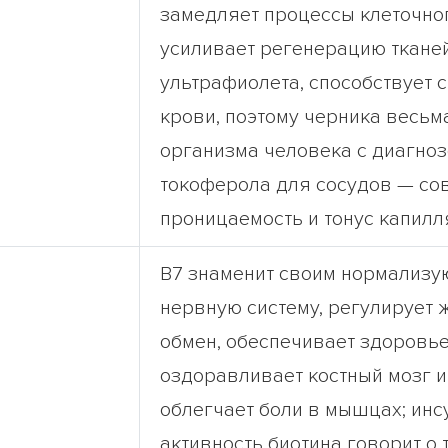
замедляет процессы клеточног
усиливает регенерацию тканей
ультрафиолета, способствует 
крови, поэтому черника весьм
организма человека с диагноз
токоферола для сосудов — со
проницаемость и тонус капил
В7 знаменит своим нормализу
нервную систему, регулирует 
обмен, обеспечивает здоровье
оздоравливает костный мозг и
облегчает боли в мышцах; ин
активность биотина говорит о 