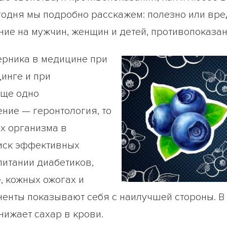
егодня мы подробно расскажем: полезно или вре
ние на мужчин, женщин и детей, противопоказан
ерника в медицине при
инге и при
Еще одно
ние — геронтология, то
ях организма в
оиск эффективных
питании диабетиков,
е, кожных ожогах и
енты показывают себя с наилучшей стороны. В 
нижает сахар в крови.