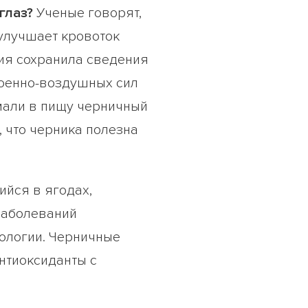
глаз?
Ученые говорят,
 улучшает кровоток
рия сохранила сведения
военно-воздушных сил
мали в пищу черничный
 что черника полезна
йся в ягодах,
заболеваний
кологии. Черничные
нтиоксиданты с