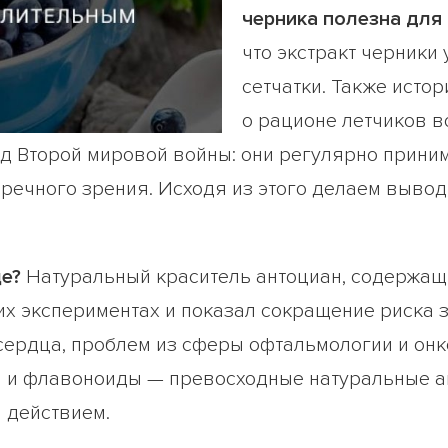
черника полезна для 
что экстракт черники
сетчатки. Также исто
о рационе летчиков 
д Второй мировой войны: они регулярно прини
речного зрения. Исходя из этого делаем вывод,
ще?
Натуральный краситель антоциан, содержащи
их экспериментах и показал сокращение риска 
сердца, проблем из сферы офтальмологии и он
ы и флавоноиды — превосходные натуральные а
 действием.