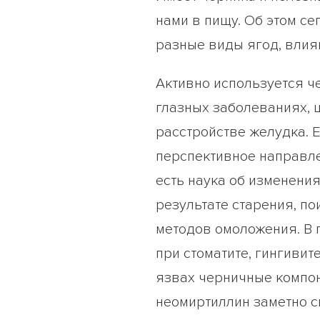
нами в пищу. Об этом с
разные виды ягод, влия
Активно используется ч
глазных заболеваниях, ц
расстройстве желудка. 
перспективное направле
есть наука об изменени
результате старения, п
методов омоложения. В 
при стоматите, гингивит
язвах черничные компон
неомиртиллин заметно с