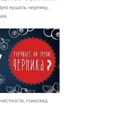
дно кушать чернику,
ия.
частности, гликозид