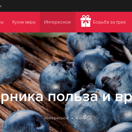
ы
ты
Кухни мира
Интересное
Борьба за приз
рника польза и в
Интересное
Факты