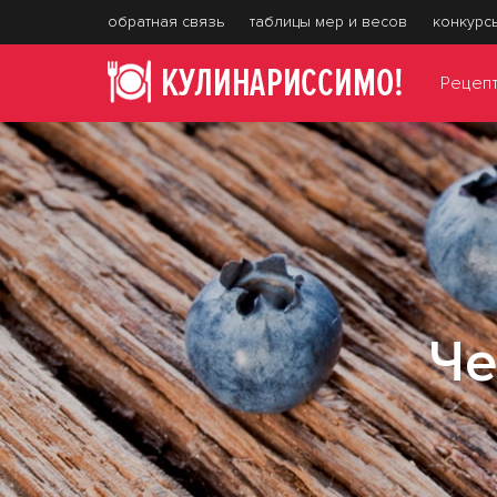
обратная связь
таблицы мер и весов
конкурс
Рецеп
Че