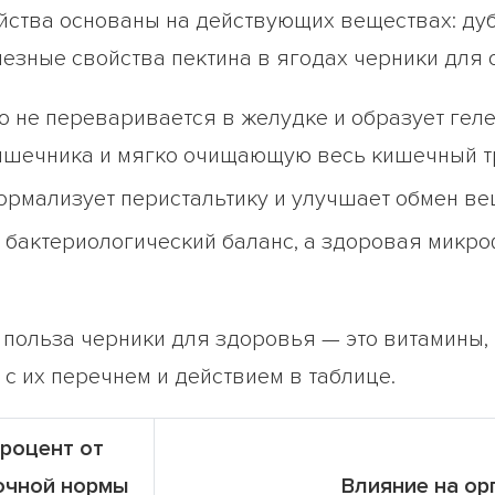
йства основаны на действующих веществах: ду
езные свойства пектина в ягодах черники для 
о не переваривается в желудке и образует ге
кишечника и мягко очищающую весь кишечный т
ормализует перистальтику и улучшает обмен ве
 бактериологический баланс, а здоровая микр
польза черники для здоровья — это витамины,
 с их перечнем и действием в таблице.
роцент от
очной нормы
Влияние на ор