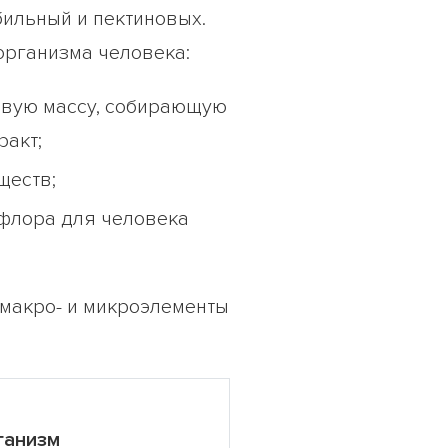
бильный и пектиновых.
организма человека:
левую массу, собирающую
ракт;
ществ;
офлора для человека
 макро- и микроэлементы
ганизм