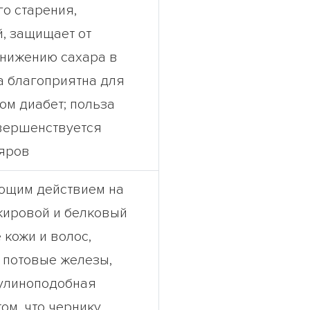
о старения,
, защищает от
снижению сахара в
а благоприятна для
ом диабет; польза
вершенствуется
ляров
ющим действием на
жировой и белковый
 кожи и волос,
 потовые железы,
сулиноподобная
том, что чернику