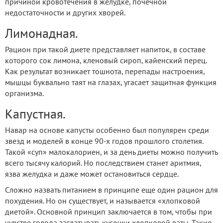
причиной кровотечения в желудке, почечной
недостаточности и других хворей.
Лимонадная.
Рацион при такой диете представляет напиток, в составе
которого сок лимона, кленовый сироп, кайенский перец.
Как результат возникает тошнота, перепады настроения,
мышцы буквально таят на глазах, угасает защитная функция
организма.
Капустная.
Навар на основе капусты особенно был популярен среди
звезд и моделей в конце 90-х годов прошлого столетия.
Такой «суп» малокалориен, и за день диеты можно получить
всего тысячу калорий. Но последствием станет аритмия,
язва желудка и даже может остановиться сердце.
Сложно назвать питанием в принципе еще один рацион для
похудения. Но он существует, и называется «хлопковой
диетой». Основной принцип заключается в том, чтобы при
чувстве голода заглатывать кусочки хлопковой ваты. Такие