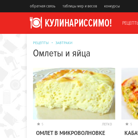
обратная связь
таблицы мер и весов
конкурсы
РЕЦЕПТ
РЕЦЕПТЫ
ЗАВТРАКИ
Омлеты и яйца
5
ЛЕГКО
5
ОМЛEТ В МИКРOВOЛНOВКE
КАБА