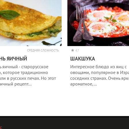
СРЕДНЯЯ СЛОЖНОСТЬ
4.7
НЬ ЯИЧНЫЙ
ШАКШУКА
ь яичный - старорусское
Интересное блюдо из яиц с
, которое традиционно
овощами, популярное в Изр
ли в русских печах. Но этот
соседних странах. Очень ярк
тичный рецепт…
ароматное,…