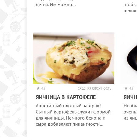
детей. Им можно…
чтобы
целик
4.9
СРЕДНЯЯ СЛОЖНОСТЬ
4.9
ЯИЧНИЦА В КАРТОФЕЛЕ
ЯИЧН
Аппетитный плотный завтрак!
Необы
Сытный картофель служит формой
очень
для яичницы. Немного бекона и
из яи
сыра добавляют пикантности…