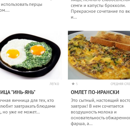
 использовать перцы
семги и капусты брокколи.
ом.…
Прекрасное сочетание по вк
и…
ЛЕГКО
5
СРЕДНЯЯ СЛ
ИЦА "ИНЬ-ЯНЬ"
ОМЛЕТ ПО-ИРАНСКИ
чная яичница для тех, кто
Это сытный, настоящий вос
 любит завтракать блюдами
завтрак! В нем сочетается
ц, но уже не может…
воздушность молока и
основательность обжаренно
фарша, а…