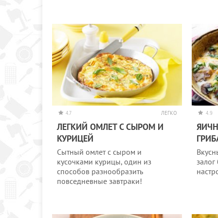
4.7
ЛЕГКО
4.9
ЛЕГКИЙ ОМЛЕТ С СЫРОМ И
ЯИЧН
КУРИЦЕЙ
ГРИ
Сытный омлет с сыром и
Вкусн
кусочками курицы, один из
залог
способов разнообразить
настр
повседневные завтраки!