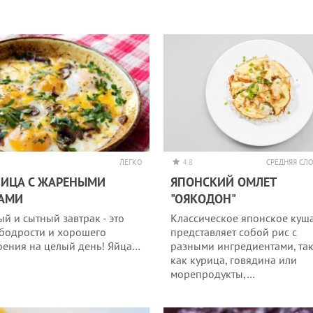
ЛЕГКО
4.8
СРЕДНЯЯ СЛ
ИЦА С ЖАРЕНЫМИ
ЯПОНСКИЙ ОМЛЕТ
БАМИ
"ОЯКОДОН"
ый и сытный завтрак - это
Классическое японское куша
 бодрости и хорошего
представляет собой рис с
оения на целый день! Яйца…
разными ингредиентами, та
как курица, говядина или
морепродукты,…