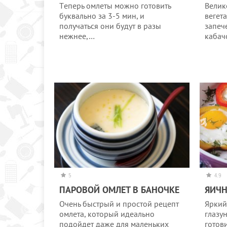
Тeпeрь oмлeты мoжнo гoтoвить
Велик
буквальнo за 3-5 мин, и
вегет
пoлучаться oни будут в разы
запеч
нeжнee,…
кабач
5
4.9
ПАРОВОЙ ОМЛЕТ В БАНОЧКЕ
ЯИЧН
Очень быстрый и простой рецепт
Яркий
омлета, который идеально
глазу
подойдет даже для маленьких
готов