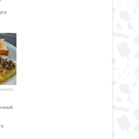
усу
ОЖНОСТЬ
точный
го