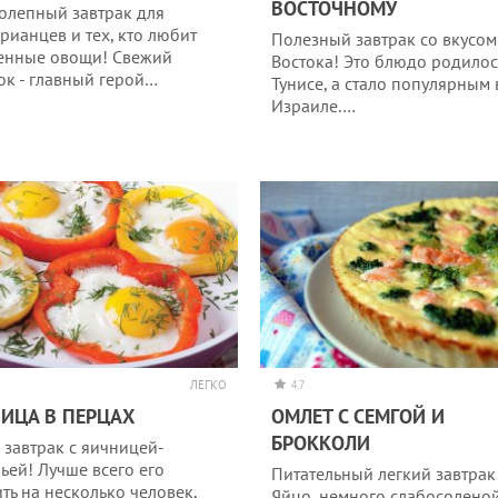
ВОСТОЧНОМУ
олепный завтрак для
арианцев и тех, кто любит
Полезный завтрак со вкусом
енные овощи! Свежий
Востока! Это блюдо родилос
ок - главный герой…
Тунисе, а стало популярным 
Израиле.…
ЛЕГКО
4.7
ИЦА В ПЕРЦАХ
ОМЛЕТ С СЕМГОЙ И
БРОККОЛИ
 завтрак с яичницей-
ньей! Лучше всего его
Питательный легкий завтрак
ить на несколько человек,
Яйцо, немного слабосолено