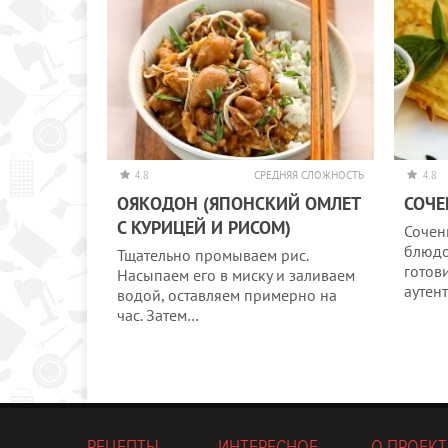
4.8
СРЕДНЯЯ СЛОЖНОСТЬ
4.8
ОЯКОДОН (ЯПОНСКИЙ ОМЛЕТ
СОЧЕ
С КУРИЦЕЙ И РИСОМ)
Сочен
блюдо
Тщательно промываем рис.
готови
Насыпаем его в миску и заливаем
аутен
водой, оставляем примерно на
час. Затем…