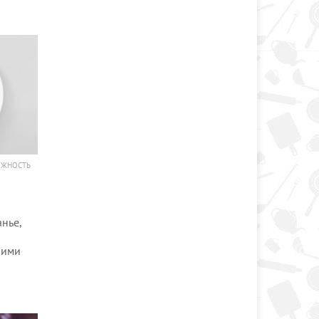
ОЖНОСТЬ
нье,
кими