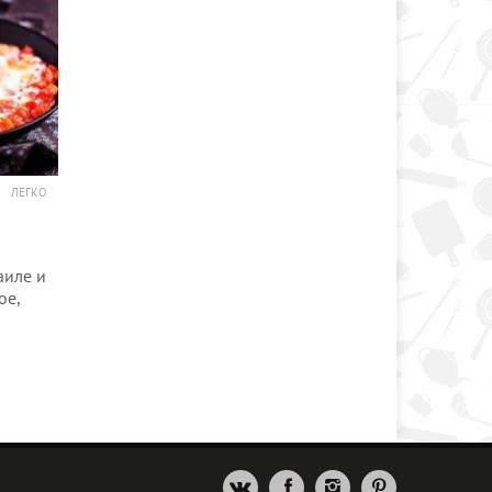
ЛЕГКО
аиле и
ое,