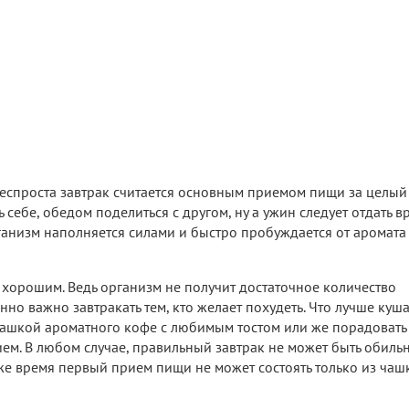
еспроста завтрак считается основным приемом пищи за целый 
 себе, обедом поделиться с другом, ну а ужин следует отдать вр
рганизм наполняется силами и быстро пробуждается от аромата
им хорошим. Ведь организм не получит достаточное количество
но важно завтракать тем, кто желает похудеть. Что лучше куша
ашкой ароматного кофе с любимым тостом или же порадовать
ем. В любом случае, правильный завтрак не может быть обиль
же время первый прием пищи не может состоять только из чаш