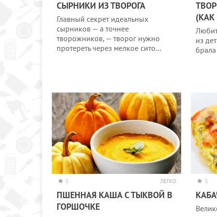
СЫРНИКИ ИЗ ТВОРОГА
ТВОР
(КАК
Главный секрет идеальных
сырников — а точнее
Любит
творожников, — творог нужно
из де
протереть через мелкое сито…
брала
5
ЛЕГКО
5
ПШЕННАЯ КАША С ТЫКВОЙ В
КАБА
ГОРШОЧКЕ
Велик