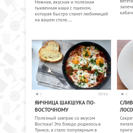
вегет
Нежная, вкусная и полезная
запеч
тыквенная каша с пшеном,
кабач
которая быстро станет любимицей
на вашем столе.…
5
ЛЕГКО
5
ЯИЧНИЦА ШАКШУКА ПО-
СЛИВ
ВОСТОЧНОМУ
ЛОС
Полезный завтрак со вкусом
Секре
Востока! Это блюдо родилось в
питат
Тунисе, а стало популярным в
приго