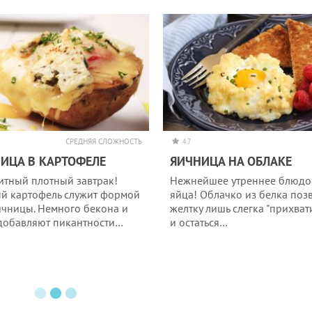
СРЕДНЯЯ СЛОЖНОСТЬ
4.7
ИЦА В КАРТОФЕЛЕ
ЯИЧНИЦА НА ОБЛАКЕ
итный плотный завтрак!
Нежнейшее утреннее блюдо
й картофель служит формой
яйца! Облачко из белка поз
ичницы. Немного бекона и
желтку лишь слегка "прихват
добавляют пикантности…
и остаться…