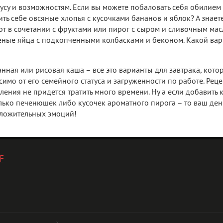
усу и возможностям. Если вы можете побаловать себя обилием
ить себе овсяные хлопья с кусочками бананов и яблок? А знаете
рт в сочетании с фруктами или пирог с сыром и сливочным мас
реные яйца с подкопченными колбасками и беконом. Какой вар
анная или рисовая каша – все это варианты для завтрака, кото
имо от его семейного статуса и загруженности по работе. Рец
ления не придется тратить много времени. Ну а если добавить 
лько печенюшек либо кусочек ароматного пирога – то ваш ден
оложительных эмоций!
Е