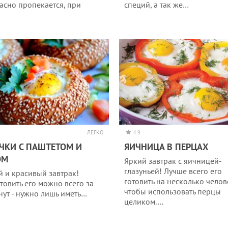
асно пропекается, при
специй, а так же…
…
ЛЕГКО
4.9
ЧКИ С ПАШТЕТОМ И
ЯИЧНИЦА В ПЕРЦАХ
ОМ
Яркий завтрак с яичницей-
глазуньей! Лучше всего его
й и красивый завтрак!
готовить на несколько челов
товить его можно всего за
чтобы использовать перцы
нут - нужно лишь иметь…
целиком.…