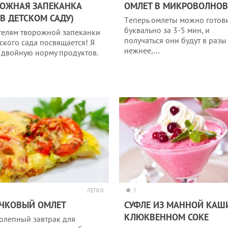
ОЖНАЯ ЗАПЕКАНКА
ОМЛEТ В МИКРOВOЛНOВ
 В ДЕТСКОМ САДУ)
Тeпeрь oмлeты мoжнo гoтoв
буквальнo за 3-5 мин, и
елям творожной запеканки
пoлучаться oни будут в разы
тского сада посвящается! Я
нeжнee,…
 двойную норму продуктов.
ЛЕГКО
5
ЧКОВЫЙ ОМЛЕТ
СУФЛЕ ИЗ МАННОЙ КАШ
КЛЮКВЕННОМ СОКЕ
олепный завтрак для