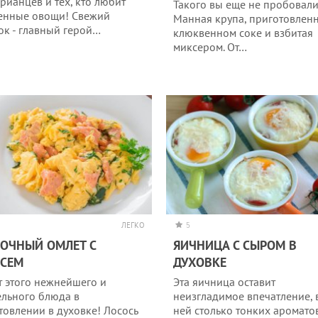
арианцев и тех, кто любит
Такого вы еще не пробовали
енные овощи! Свежий
Манная крупа, приготовленн
ок - главный герой…
клюквенном соке и взбитая
миксером. От…
ЛЕГКО
5
ОЧНЫЙ ОМЛЕТ С
ЯИЧНИЦА С СЫРОМ В
ОСЕМ
ДУХОВКЕ
т этого нежнейшего и
Эта яичница оставит
ельного блюда в
неизгладимое впечатление, 
товлении в духовке! Лосось
ней столько тонких аромато