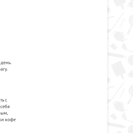
день.
агу.
ть с
 себя
ным,
ки кофе