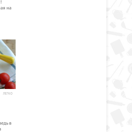
!
ая на
ЛЕГКО
ведь в
в