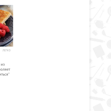
ЛЕГКО
 из
воляет
иться"