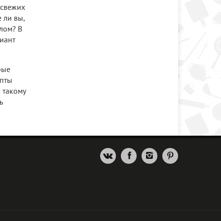
 свежих
 ли вы,
лом? В
иант
рые
епты
к такому
ь