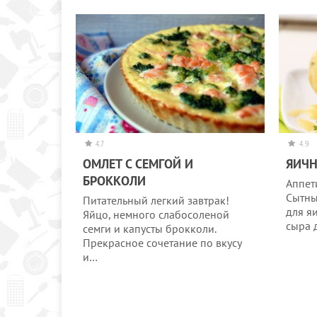
4.7
4.9
ОМЛЕТ С СЕМГОЙ И
ЯИЧН
БРОККОЛИ
Аппет
Сытны
Питательный легкий завтрак!
для я
Яйцо, немного слабосоленой
сыра 
семги и капусты брокколи.
Прекрасное сочетание по вкусу
и…