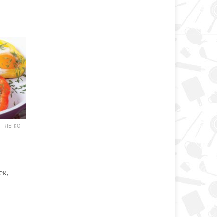
ЛЕГКО
ек,