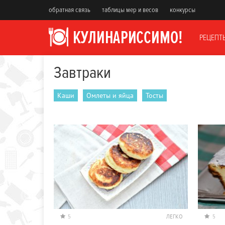
обратная связь
таблицы мер и весов
конкурсы
РЕЦЕПТ
Завтраки
Каши
Омлеты и яйца
Тосты
5
ЛЕГКО
5