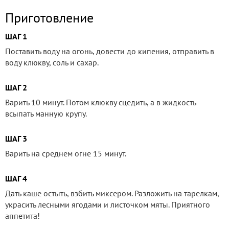
Приготовление
ШАГ 1
Поставить воду на огонь, довести до кипения, отправить в
воду клюкву, соль и сахар.
ШАГ 2
Варить 10 минут. Потом клюкву сцедить, а в жидкость
всыпать манную крупу.
ШАГ 3
Варить на среднем огне 15 минут.
ШАГ 4
Дать каше остыть, взбить миксером. Разложить на тарелкам,
украсить лесными ягодами и листочком мяты. Приятного
аппетита!