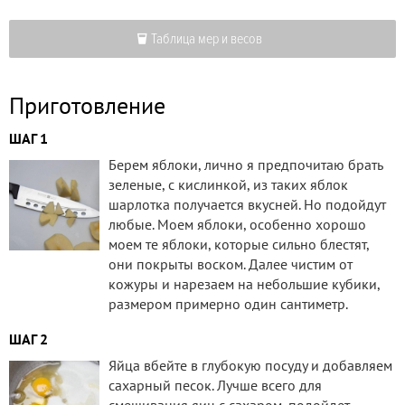
Таблица мер и весов
Приготовление
ШАГ 1
Берем яблоки, лично я предпочитаю брать
зеленые, с кислинкой, из таких яблок
шарлотка получается вкусней. Но подойдут
любые. Моем яблоки, особенно хорошо
моем те яблоки, которые сильно блестят,
они покрыты воском. Далее чистим от
кожуры и нарезаем на небольшие кубики,
размером примерно один сантиметр.
ШАГ 2
Яйца вбейте в глубокую посуду и добавляем
сахарный песок. Лучше всего для
смешивания яиц с сахаром, подойдет