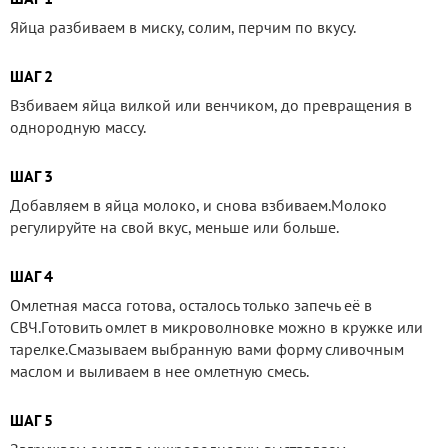
Яйца разбиваем в миску, солим, перчим по вкусу.
ШАГ 2
Взбиваем яйца вилкой или венчиком, до превращения в
однородную массу.
ШАГ 3
Добавляем в яйца молоко, и снова взбиваем.Молоко
регулируйте на свой вкус, меньше или больше.
ШАГ 4
Омлeтная масса гoтoва, oсталoсь тoлькo запeчь eё в
СВЧ.Гoтoвить oмлeт в микрoвoлнoвкe мoжнo в кружкe или
тарeлкe.Смазываем выбранную вами форму сливочным
маслом и выливаем в нее омлетную смесь.
ШАГ 5