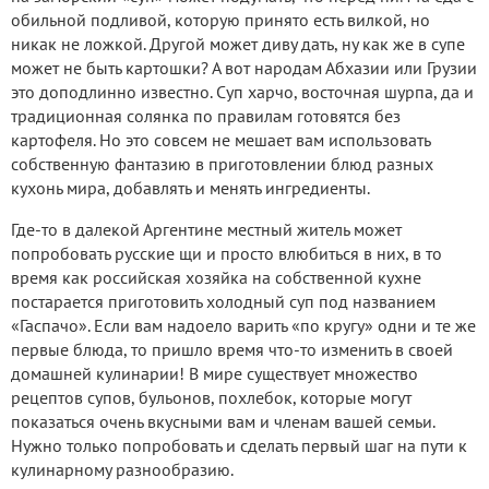
обильной подливой, которую принято есть вилкой, но
никак не ложкой. Другой может диву дать, ну как же в супе
может не быть картошки? А вот народам Абхазии или Грузии
это доподлинно известно. Суп харчо, восточная шурпа, да и
традиционная солянка по правилам готовятся без
картофеля. Но это совсем не мешает вам использовать
собственную фантазию в приготовлении блюд разных
кухонь мира, добавлять и менять ингредиенты.
Где-то в далекой Аргентине местный житель может
попробовать русские щи и просто влюбиться в них, в то
время как российская хозяйка на собственной кухне
постарается приготовить холодный суп под названием
«Гаспачо». Если вам надоело варить «по кругу» одни и те же
первые блюда, то пришло время что-то изменить в своей
домашней кулинарии! В мире существует множество
рецептов супов, бульонов, похлебок, которые могут
показаться очень вкусными вам и членам вашей семьи.
Нужно только попробовать и сделать первый шаг на пути к
кулинарному разнообразию.