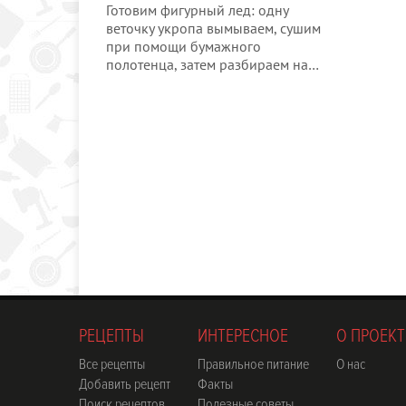
Готовим фигурный лед: одну
веточку укропа вымываем, сушим
при помощи бумажного
полотенца, затем разбираем на…
РЕЦЕПТЫ
ИНТЕРЕСНОЕ
О ПРОЕКТ
Все рецепты
Правильное питание
О нас
Добавить рецепт
Факты
Поиск рецептов
Полезные советы