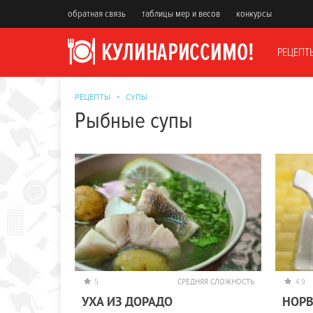
обратная связь
таблицы мер и весов
конкурсы
РЕЦЕПТ
РЕЦЕПТЫ
СУПЫ
Рыбные супы
5
СРЕДНЯЯ СЛОЖНОСТЬ
4.9
УХА ИЗ ДОРАДО
НОР