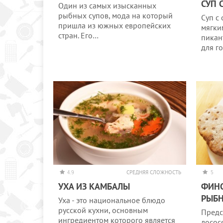
СУП 
Один из самых изысканных
рыбных супов, мода на который
Суп с
пришла из южных европейских
мягки
стран. Его…
пикан
для г
4.9
СРЕДНЯЯ СЛОЖНОСТЬ
5
УХА ИЗ КАМБАЛЫ
ФИН
РЫБН
Уха - это национальное блюдо
русской кухни, основным
Предс
ингредиентом которого является
лосос