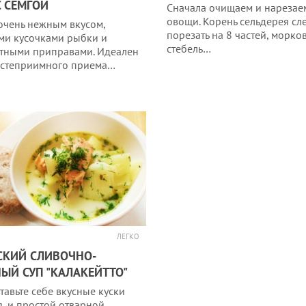
С СЕМГОЙ
Сначала очищаем и нарезае
овощи. Корень сельдерея сл
 очень нежным вкусом,
порезать на 8 частей, морков
ми кусочками рыбки и
стебель…
тными приправами. Идеален
остеприимного приема…
ЛЕГКО
СКИЙ СЛИВОЧНО-
ЫЙ СУП "КАЛАКЕЙТТО"
тавьте себе вкусные куски
я, и простой отварной