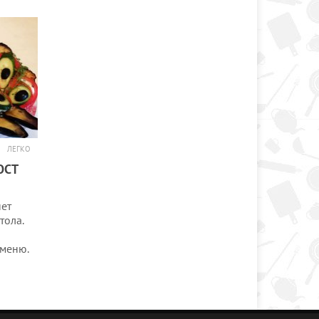
ЛЕГКО
ОСТ
нет
тола.
 меню.