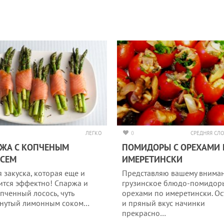
ЛЕГКО
0
СРЕДНЯЯ СЛ
ЖА С КОПЧЕНЫМ
ПОМИДОРЫ С ОРЕХАМИ 
ОСЕМ
ИМЕРЕТИНСКИ
я закуска, которая еще и
Представляю вашему внима
ится эффектно! Спаржа и
грузинское блюдо-помидор
пченный лосось, чуть
орехами по имеретински. О
нутый лимонным соком…
и пряный вкус начинки
прекрасно…