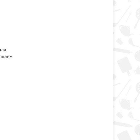
для
рощаем