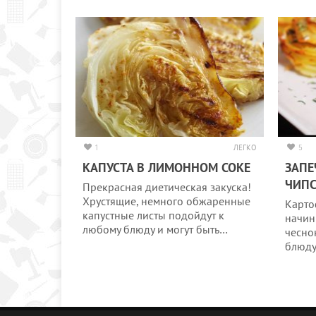
1
ЛЕГКО
5
КАПУСТА В ЛИМОННОМ СОКЕ
ЗАПЕ
ЧИП
Прекрасная диетическая закуска!
Хрустящие, немного обжаренные
Карто
капустные листы подойдут к
начин
любому блюду и могут быть…
чесно
блюду