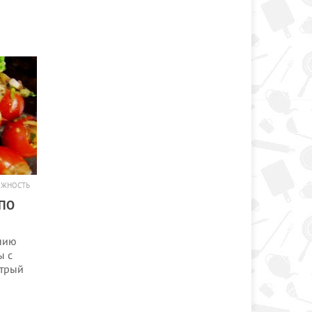
ОЖНОСТЬ
ПО
нию
ы с
стрый