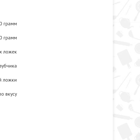
0 грамм
0 грамм
х ложек
зубчика
й ложки
по вкусу