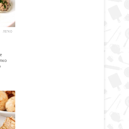
ЛЕГКО
е
елко
ю