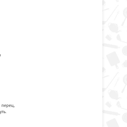
в
 перец,
ть.