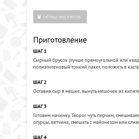
Таблица мер и весов
Приготовление
ШАГ 1
Сырный брусок (лучше прямоугольной или квад
полиэтиленовый тонкий пакет, положить в каст
ШАГ 2
Оставив сыр в мешке, вынуть мешочек из кипятк
ШАГ 3
Готовим начинку. Творог чуть перчим, смешивае
огурцы, ветчина, смешать с майонезом или сли
ШАГ 4