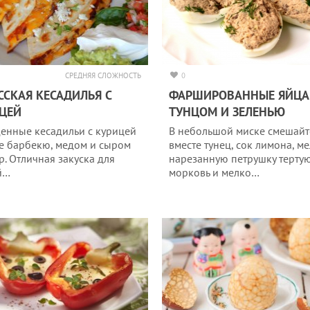
СРЕДНЯЯ СЛОЖНОСТЬ
0
ССКАЯ КЕСАДИЛЬЯ С
ФАРШИРОВАННЫЕ ЯЙЦА
ЦЕЙ
ТУНЦОМ И ЗЕЛЕНЬЮ
енные кесадильи с курицей
В небольшой миске смешайт
се барбекю, медом и сыром
вместе тунец, сок лимона, м
р. Отличная закуска для
нарезанную петрушку терту
й…
морковь и мелко…