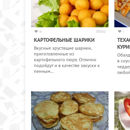
14
ЛЕГКО
1
КАРТОФЕЛЬНЫЕ ШАРИКИ
ТЕХА
КУРИ
Вкусные хрустящие шарики,
приготовленные из
Обалд
картофельного пюре. Отлично
в соу
подойдут и в качестве закуски к
чедде
пенным…
любо