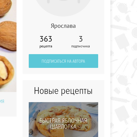
Ярослава
363
3
Летний суп с
рецепта
подписчика
вишнями
ПОДПИСАТЬСЯ НА АВТОРА
Новые рецепты
ИЯ
БЫСТРАЯ ЯБЛОЧНАЯ
ШАРЛОТКА