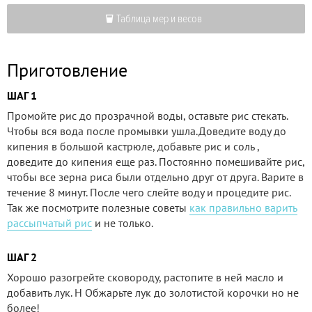
Таблица мер и весов
Приготовление
ШАГ 1
Промойте рис до прозрачной воды, оставьте рис стекать.
Чтобы вся вода после промывки ушла.Доведите воду до
кипения в большой кастрюле, добавьте рис и соль ,
доведите до кипения еще раз. Постоянно помешивайте рис,
чтобы все зерна риса были отдельно друг от друга. Варите в
течение 8 минут. После чего слейте воду и процедите рис.
Так же посмотрите полезные советы
как правильно варить
рассыпчатый рис
и не только.
ШАГ 2
Хорошо разогрейте сковороду, растопите в ней масло и
добавить лук. Н Обжарьте лук до золотистой корочки но не
более!