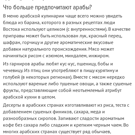
Что больше предпочитают арабы?
В меню арабской кулинарии чаще всего можно увидеть
блюда из барана, которого в разных рецептах люди
Востока используют целиком (с внутренностями). В качестве
приправы может быть использован лук, красный перец,
шафран, горчицу и другие ароматические вкусовые
добавки натурального происхождения. Мясо может
начиняться рисом с изюмом, миндалем, инжиром.
Из гарниров арабы любят кус-кус, пшеницу, бобы и
чечевицу. Из птиц они употребляют в пищу курятину и
голубей (в некоторых регионах). Вместе с мясом нередко
используют вареные либо тушеные овощи, а также сушеные
фрукты, представляющие собой неотъемлемый атрибут
арабской кухни в целом.
Десерты в арабских странах изготавливают из риса, теста с
добавлением сушеных фиников, сахара, меда и
разнообразных сиропов. Запивают сладости ароматным
кофе без сахара либо сладким и крепким черным чаем. Во
многих арабских странах существует ряд обычаев,