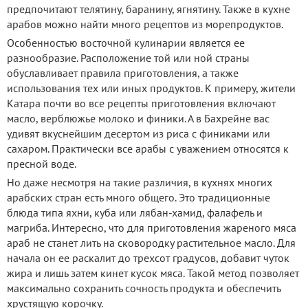
предпочитают телятину, баранину, ягнятину. Также в кухне
арабов можно найти много рецептов из морепродуктов.
Особенностью восточной кулинарии является ее
разнообразие. Расположение той или ной страны
обуславливает правила приготовления, а также
использования тех или иных продуктов. К примеру, жители
Катара почти во все рецепты приготовления включают
масло, верблюжье молоко и финики. А в Бахрейне вас
удивят вкуснейшим десертом из риса с финиками или
сахаром. Практически все арабы с уважением относятся к
пресной воде.
Но даже несмотря на такие различия, в кухнях многих
арабских стран есть много общего. Это традиционные
блюда типа яхни, куба или лябан-хамид, фалафель и
магриба. Интересно, что для приготовления жареного мяса
араб не станет лить на сковородку растительное масло. Для
начала он ее раскалит до трехсот градусов, добавит чуток
жира и лишь затем кинет кусок мяса. Такой метод позволяет
максимально сохранить сочность продукта и обеспечить
хрустящую корочку.