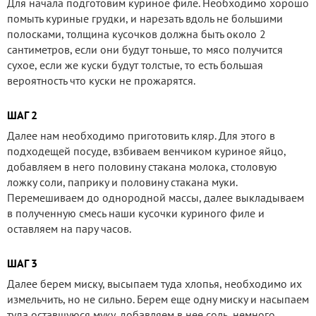
Для начала подготовим куриное филе. Необходимо хорошо
помыть куриные грудки, и нарезать вдоль не большими
полосками, толщина кусочков должна быть около 2
сантиметров, если они будут тоньше, то мясо получится
сухое, если же куски будут толстые, то есть большая
вероятность что куски не прожарятся.
ШАГ 2
Далее нам необходимо приготовить кляр. Для этого в
подходещей посуде, взбиваем венчиком куриное яйцо,
добавляем в него половину стакана молока, столовую
ложку соли, паприку и половину стакана муки.
Перемешиваем до однородной массы, далее выкладываем
в полученную смесь наши кусочки куриного филе и
оставляем на пару часов.
ШАГ 3
Далее берем миску, высыпаем туда хлопья, необходимо их
измельчить, но не сильно. Берем еще одну миску и насыпаем
туда оставшуюся муку, добавляем в нее соль, немного