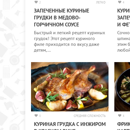
2
ЛЕГКО
4
ЗАПЕЧЕННЫЕ КУРИНЫЕ
КУРИ
ГРУДКИ В МЕДОВО-
ЗАПЕ
ГОРЧИЧНОМ СОУСЕ
И ФЕ
Быстрый и легкий рецепт куриных
Сочно
грудок! Этот рецепт куриного
шпина
филе приходится по вкусу даже
этим 
детям,…
любо
0
СРЕДНЯЯ СЛОЖНОСТЬ
4
КУРИНАЯ ГРУДКА С ИНЖИРОМ
ФРИК