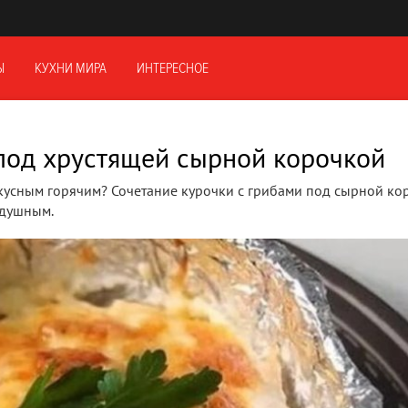
Ы
КУХНИ МИРА
ИНТЕРЕСНОЕ
под хрустящей сырной корочкой
вкусным горячим? Сочетание курочки с грибами под сырной ко
одушным.