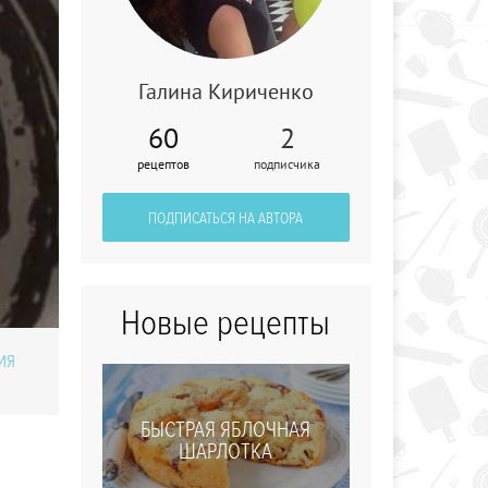
Галина Кириченко
60
2
Шампиньоны
рецептов
подписчика
фаршированные с
беконом
ПОДПИСАТЬСЯ НА АВТОРА
Новые рецепты
ИЯ
БЫСТРАЯ ЯБЛОЧНАЯ
ШАРЛОТКА