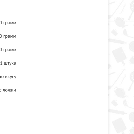
0 грамм
0 грамм
0 грамм
1 штука
по вкусу
е ложки