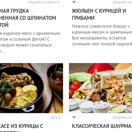
СРЕДНЯЯ СЛОЖНОСТЬ
9
СРЕДНЯЯ СЛ
НАЯ ГРУДКА
ЖЮЛЬЕН С КУРИЦЕЙ И
ЧЕННАЯ СО ШПИНАТОМ
ГРИБАМИ
ТОЙ
Нежное сливочное блюдо с
куриным мясом и шампиньо
е куриное мясо с ароматным
Все ингредиенты остается
том и соленой фетой! С
сочными пол тонкой сырно
блюдом может сочетаться
й…
ЛЕГКО
3
СРЕДНЯЯ СЛ
АСЕ ИЗ КУРИЦЫ С
КЛАССИЧЕСКАЯ ШАУРМА