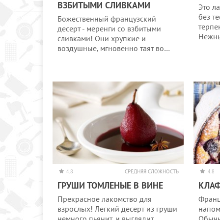
ВЗБИТЫМИ СЛИВКАМИ
Это л
без т
Божественный французский
терпен
десерт - меренги со взбитыми
Нежн
сливками! Они хрупкие и
воздушные, мгновенно таят во…
4.8
СРЕДНЯЯ СЛОЖНОСТЬ
4.8
ГРУШИ ТОМЛЕНЫЕ В ВИНЕ
КЛАФ
Прекрасное лакомство для
Франц
взрослых! Легкий десерт из груши
напом
немного пьянит, и выглядит
Обычн