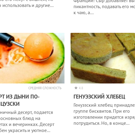
Франции! Сыр добавляет вы
 использовать и другие…
пикантность, подавать его 
к чаю, а…
СРЕДНЯЯ СЛОЖНОСТЬ
4.8
РТ ИЗ ДЫНИ ПО-
ГЕНУЭЗСКИЙ ХЛЕБЕЦ
НЦУЗСКИ
Генуэзский хлебец принадле
группе бисквитов. При его
ничный десерт, подается
изготовлении придется изр
 основных блюд на
потрудиться. Но, в конце…
тах и вечеринках. Десерт
бен украсить и уютное…