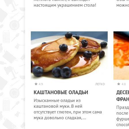
настоящим украшением стола!
можно
4.9
ЛЕГКО
4.8
КАШТАНОВЫЕ ОЛАДЬИ
ДЕСЕ
ФРА
Изысканные оладьи из
каштановой муки. В ней
Празд
отсутствует глютен, при этом сама
после
мука довольно сладкая,…
фурше
спосо