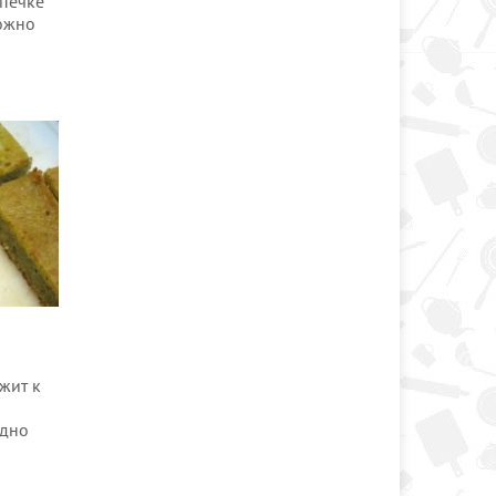
печке
можно
жит к
ядно