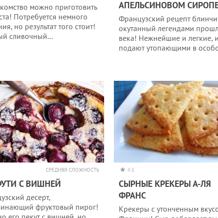
АПЕЛЬСИНОВОМ СИРОП
акомство можно приготовить
еста! Потребуется немного
Французский рецепт блинчи
ия, но результат того стоит!
окутанный легендами прош
ый сливочный…
века! Нежнейшие и легкие, 
подают утопающими в особ
СРЕДНЯЯ СЛОЖНОСТЬ
4.8
УТИ С ВИШНЕЙ
СЫРНЫЕ КРЕКЕРЫ А-ЛЯ
ФРАНС
узский десерт,
инающий фруктовый пирог!
Крекеры с утонченным вкус
о его пекут с вишней, но