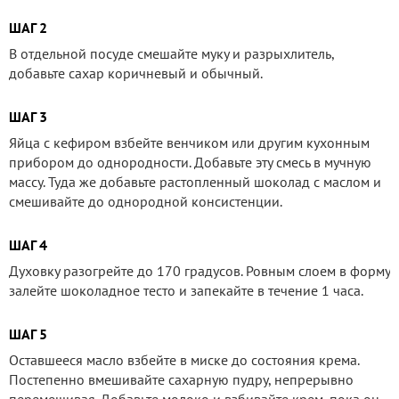
ШАГ 2
В отдельной посуде смешайте муку и разрыхлитель,
добавьте сахар коричневый и обычный.
ШАГ 3
Яйца с кефиром взбейте венчиком или другим кухонным
прибором до однородности. Добавьте эту смесь в мучную
массу. Туда же добавьте растопленный шоколад с маслом и
смешивайте до однородной консистенции.
ШАГ 4
Духовку разогрейте до 170 градусов. Ровным слоем в форму
залейте шоколадное тесто и запекайте в течение 1 часа.
ШАГ 5
Оставшееся масло взбейте в миске до состояния крема.
Постепенно вмешивайте сахарную пудру, непрерывно
перемешивая. Добавьте молоко и взбивайте крем, пока он