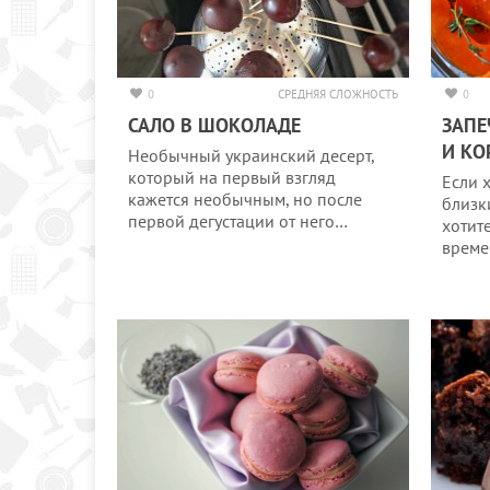
0
СРЕДНЯЯ СЛОЖНОСТЬ
0
САЛО В ШОКОЛАДЕ
ЗАПЕ
И КО
Необычный украинский десерт,
который на первый взгляд
Если 
кажется необычным, но после
близк
первой дегустации от него…
хотит
врем