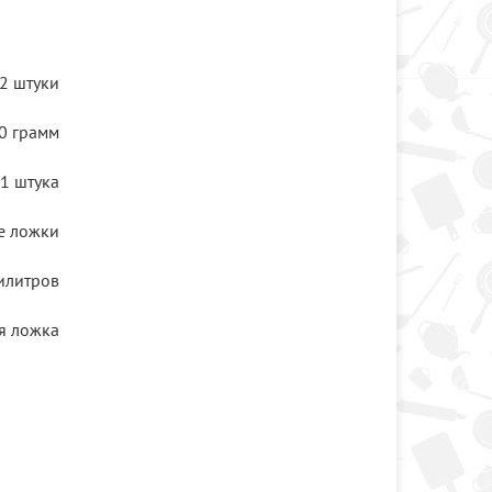
2 штуки
0 грамм
1 штука
е ложки
илитров
ая ложка