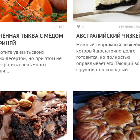
ЛЕГКО
2
СРЕДНЯЯ СЛ
ЧЁННАЯ ТЫКВА С МЁДОМ
АВСТРАЛИЙСКИЙ ЧИЗКЕ
РИЦЕЙ
Нежный творожный чизкейк
который достаточно долго
хотите удивить своих
готовится, но полностью
их десертом, но при этом не
оправдывает это. Тающий во 
е тратить очень много
фруктово-шоколадный…
ени…