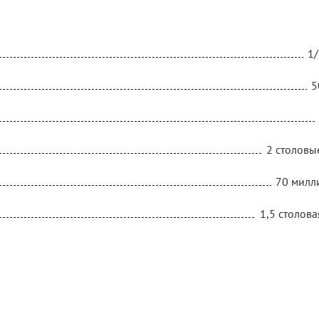
1/
5
2 столовы
70 милл
1,5 столов