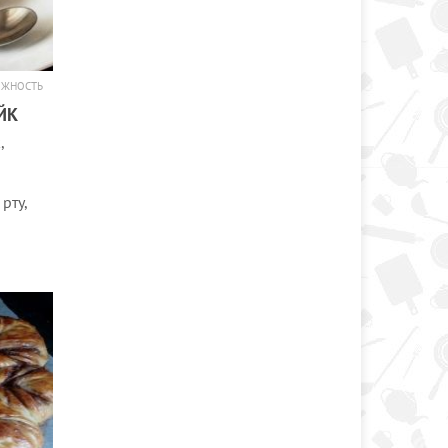
ОЖНОСТЬ
ЙК
,
рту,