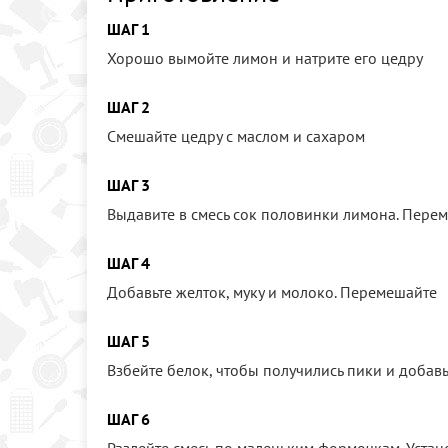
ШАГ 1
Хорошо вымойте лимон и натрите его цедру
ШАГ 2
Смешайте цедру с маслом и сахаром
ШАГ 3
Выдавите в смесь сок половинки лимона. Пере
ШАГ 4
Добавьте желток, муку и молоко. Перемешайте
ШАГ 5
Взбейте белок, чтобы получились пики и добавь
ШАГ 6