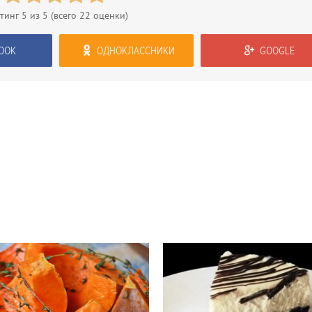
тинг
5
из 5 (всего
22
оценки)
OOK
ОДНОКЛАССНИКИ
GOOGLE