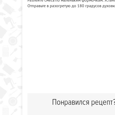
Разлейте смесь по маленьким формочкам. Уста
Отправьте в разогретую до 180 градусов духовк
Понравился рецепт?