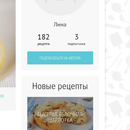
Лина
182
3
Маринованные
рецепта
подписчика
цветные яйца
ПОДПИСАТЬСЯ НА АВТОРА
Новые рецепты
ИЯ
БЫСТРАЯ ЯБЛОЧНАЯ
ШАРЛОТКА