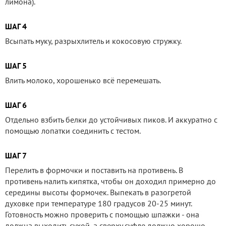
лимона).
ШАГ 4
Всыпать муку, разрыхлитель и кокосовую стружку.
ШАГ 5
Влить молоко, хорошенько всё перемешать.
ШАГ 6
Отдельно взбить белки до устойчивых пиков. И аккуратно с
помощью лопатки соединить с тестом.
ШАГ 7
Перелить в формочки и поставить на противень. В
противень налить кипятка, чтобы он доходил примерно до
середины высоты формочек. Выпекать в разогретой
духовке при температуре 180 градусов 20-25 минут.
Готовность можно проверить с помощью шпажки - она
должна выходить сухой, а сверху суфле должно хорошо