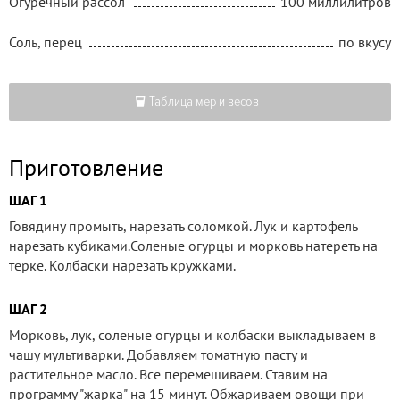
Огуречный рассол
100 миллилитров
Соль, перец
по вкусу
Таблица мер и весов
Приготовление
ШАГ 1
Говядину промыть, нарезать соломкой. Лук и картофель
нарезать кубиками.Соленые огурцы и морковь натереть на
терке. Колбаски нарезать кружками.
ШАГ 2
Морковь, лук, соленые огурцы и колбаски выкладываем в
чашу мультиварки. Добавляем томатную пасту и
растительное масло. Все перемешиваем. Ставим на
программу "жарка" на 15 минут. Обжариваем овощи при