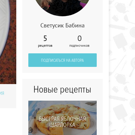
Светусик Бабина
Паштет из
5
0
куриной печени
рецептов
подписчиков
ПОДПИСАТЬСЯ НА АВТОРА
Новые рецепты
ИЯ
БЫСТРАЯ ЯБЛОЧНАЯ
ШАРЛОТКА