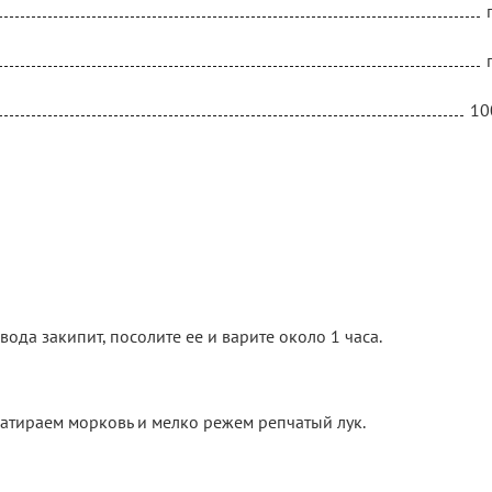
10
ода закипит, посолите ее и варите около 1 часа.
атираем морковь и мелко режем репчатый лук.