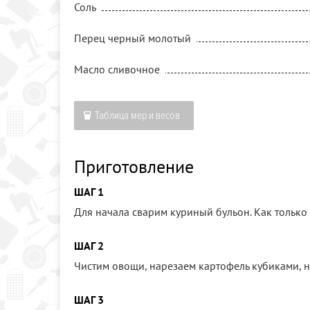
Соль
Перец черный молотый
Масло сливочное
Таблица мер и весов
Приготовление
ШАГ 1
Для начала сварим куриный бульон. Как только в
ШАГ 2
Чистим овощи, нарезаем картофель кубиками, н
ШАГ 3