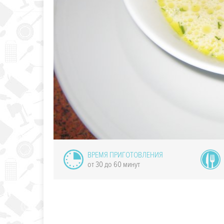
уп-пюре из
кабачков
ВРЕМЯ ПРИГОТОВЛЕНИЯ
от 30 до 60 минут