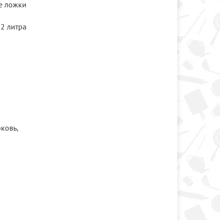
е ложки
2 литра
ковь,