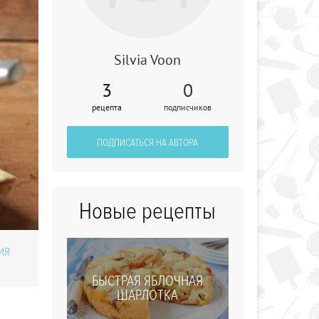
Silvia Voon
3
0
рецепта
подписчиков
Свекольник с
колбасой
ПОДПИСАТЬСЯ НА АВТОРА
Новые рецепты
ИЯ
БЫСТРАЯ ЯБЛОЧНАЯ
ШАРЛОТКА