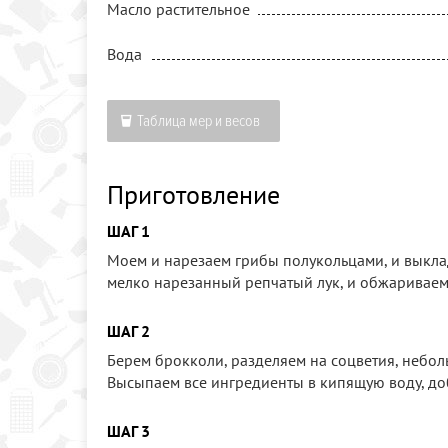
Масло растительное
Вода
Таблица мер и весов
Приготовление
ШАГ 1
Моем и нарезаем грибы полукольцами, и выкла
мелко нарезанный репчатый лук, и обжариваем э
ШАГ 2
Берем брокколи, разделяем на соцветия, небо
Высыпаем все ингредиенты в кипящую воду, до
ШАГ 3