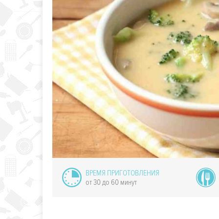
та из зелени
дого чеснока
ВРЕМЯ ПРИГОТОВЛЕНИЯ
от 30 до 60 минут