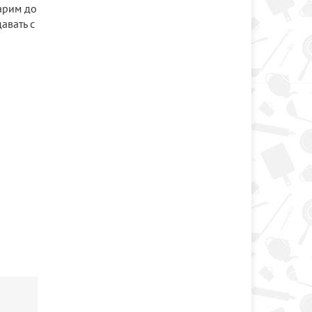
арим до
авать с