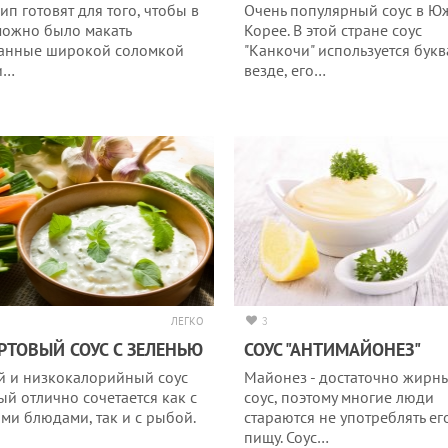
ип готовят для того, чтобы в
Очень популярный соус в Ю
можно было макать
Корее. В этой стране соус
анные широкой соломкой
"Канкочи" используется бук
и…
везде, его…
ЛЕГКО
3
РТОВЫЙ СОУС С ЗЕЛЕНЬЮ
СОУС "АНТИМАЙОНЕЗ"
й и низкокалорийный соус
Майонез - достаточно жирн
ый отлично сочетается как с
соус, поэтому многие люди
ми блюдами, так и с рыбой.
стараются не употреблять ег
пищу. Соус…