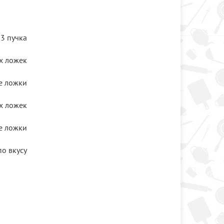
3 пучка
х ложек
е ложки
х ложек
е ложки
по вкусу