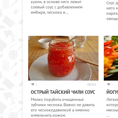
кухни, в основе него лежит
Соус д
соевый соус с добавлением
него 
имбиря, чеснока и…
нарез
овощ
2
ЛЕГКО
1
ОСТРЫЙ ТАЙСКИЙ ЧИЛИ СОУС
ЙОГУ
Мелко порубить очищенные
Легки
зубчики чеснока. Важно не давить
котор
его чеснокодавилкой а именно
мясны
измельчить ножом.
…