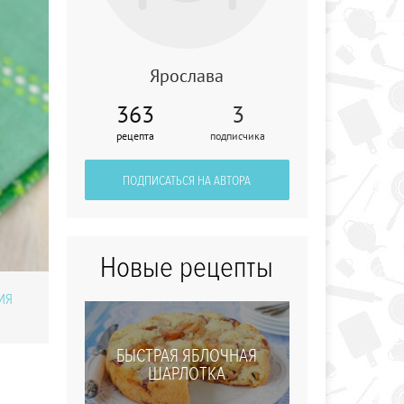
Ярослава
363
3
Сметанные
рецепта
подписчика
коржики
ПОДПИСАТЬСЯ НА АВТОРА
Новые рецепты
ИЯ
БЫСТРАЯ ЯБЛОЧНАЯ
ШАРЛОТКА