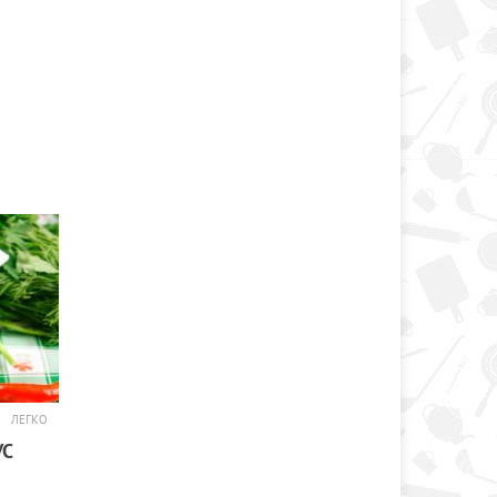
ЛЕГКО
УС