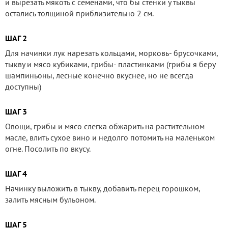
и вырезать мякоть с семенами, что бы стенки у тыквы
остались толщиной приблизительно 2 см.
ШАГ 2
Для начинки лук нарезать кольцами, морковь- брусочками,
тыкву и мясо кубиками, грибы- пластинками (грибы я беру
шампиньоны, лесные конечно вкуснее, но не всегда
доступны)
ШАГ 3
Овощи, грибы и мясо слегка обжарить на растительном
масле, влить сухое вино и недолго потомить на маленьком
огне. Посолить по вкусу.
ШАГ 4
Начинку выложить в тыкву, добавить перец горошком,
залить мясным бульоном.
ШАГ 5