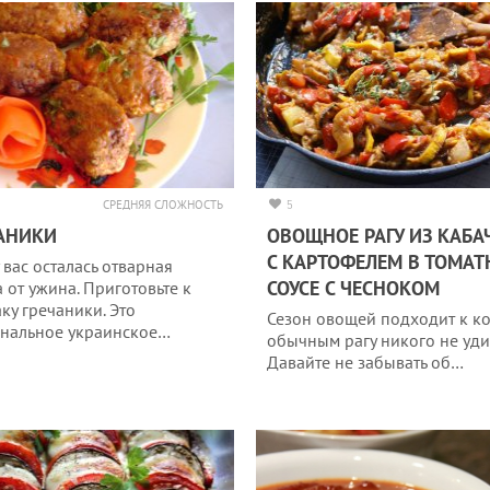
СРЕДНЯЯ СЛОЖНОСТЬ
5
АНИКИ
ОВОЩНОЕ РАГУ ИЗ КАБА
С КАРТОФЕЛЕМ В ТОМА
 вас осталась отварная
СОУСЕ С ЧЕСНОКОМ
а от ужина. Приготовьте к
аку гречаники. Это
Сезон овощей подходит к ко
нальное украинское…
обычным рагу никого не уди
Давайте не забывать об…