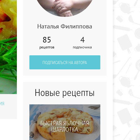
Наталья Филиппова
85
4
Котлеты
рецептов
подписчика
морковные
ПОДПИСАТЬСЯ НА АВТОРА
Новые рецепты
ИЯ
БЫСТРАЯ ЯБЛОЧНАЯ
ШАРЛОТКА