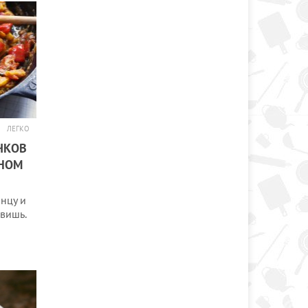
ЛЕГКО
ЧКОВ
ТНОМ
нцу и
вишь.