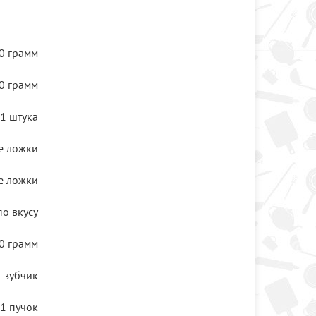
0 грамм
0 грамм
1 штука
е ложки
е ложки
по вкусу
0 грамм
1 зубчик
1 пучок