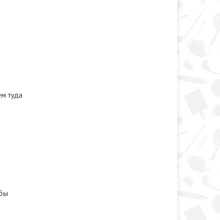
ем туда
 бы