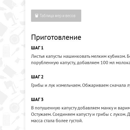
Таблица мер и весов
Приготовление
ШАГ 1
Листья капусты нашинковать мелким кубиком. Б
порубленную капусту, добавляем 100 мл молока
ШАГ 2
Грибы и лук измельчаем. Обжариваем сначала лу
ШАГ 3
В потушенную капусту добавляем манку и варим
Остужаем. Соединяем капусту и грибы с луком. Д
масса стала более густой.