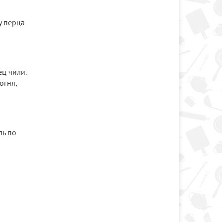
у перца
ц чили.
огня,
ль по
ы