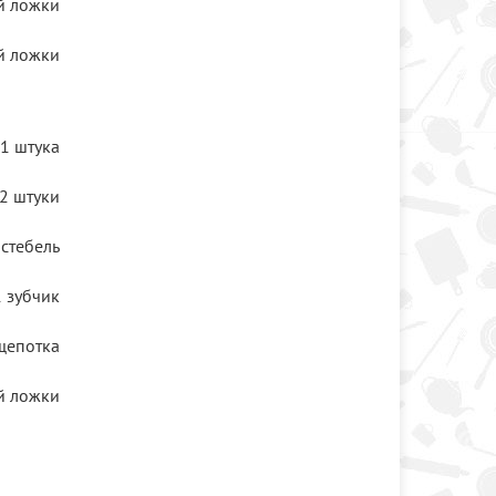
й ложки
й ложки
1 штука
2 штуки
 стебель
1 зубчик
щепотка
й ложки