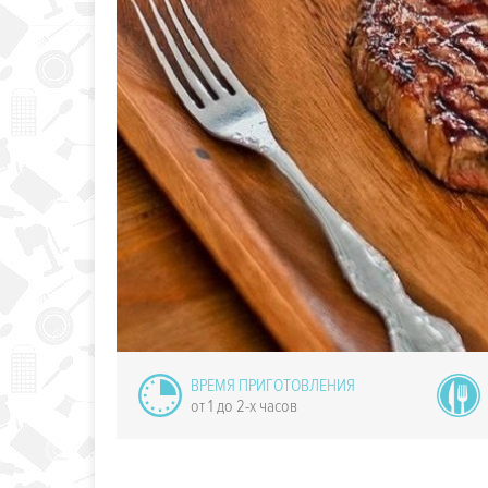
руктовый
буррито
ВРЕМЯ ПРИГОТОВЛЕНИЯ
от 1 до 2-х часов