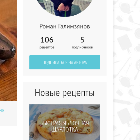
Роман Галимзянов
106
5
рецептов
подписчиков
Традиционный
холодец в
мультиварке
ПОДПИСАТЬСЯ НА АВТОРА
Новые рецепты
ИЯ
БЫСТРАЯ ЯБЛОЧНАЯ
ШАРЛОТКА