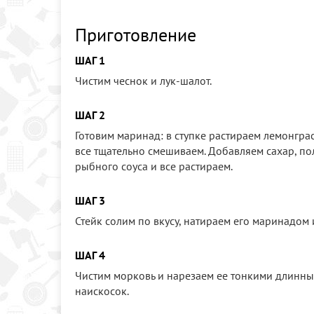
Приготовление
ШАГ 1
Чистим чеснок и лук-шалот.
ШАГ 2
Готовим маринад: в ступке растираем лемонграс
все тщательно смешиваем. Добавляем сахар, по
рыбного соуса и все растираем.
ШАГ 3
Стейк солим по вкусу, натираем его маринадом 
ШАГ 4
Чистим морковь и нарезаем ее тонкими длинны
наискосок.