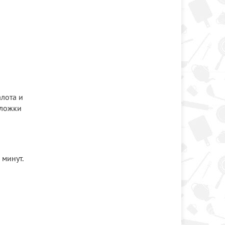
алота и
 ложки
 минут.
и