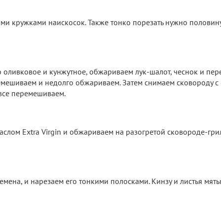
ими кружками наискосок. Также тонко порезать нужно половин
 оливковое и кунжутное, обжариваем лук-шалот, чеснок и пере
емешиваем и недолго обжариваем. Затем снимаем сковороду с 
все перемешиваем.
лом Extra Virgin и обжариваем на разогретой сковороде-гри
семена, и нарезаем его тонкими полосками. Кинзу и листья мят