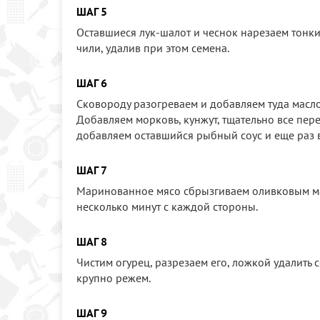
ШАГ 5
Оставшиеся лук-шалот и чеснок нарезаем тонк
чили, удалив при этом семена.
ШАГ 6
Сковороду разогреваем и добавляем туда масло
Добавляем морковь, кунжут, тщательно все пер
добавляем оставшийся рыбный соус и еще раз 
ШАГ 7
Маринованное мясо сбрызгиваем оливковым мас
несколько минут с каждой стороны.
ШАГ 8
Чистим огурец, разрезаем его, ложкой удалить 
крупно режем.
ШАГ 9