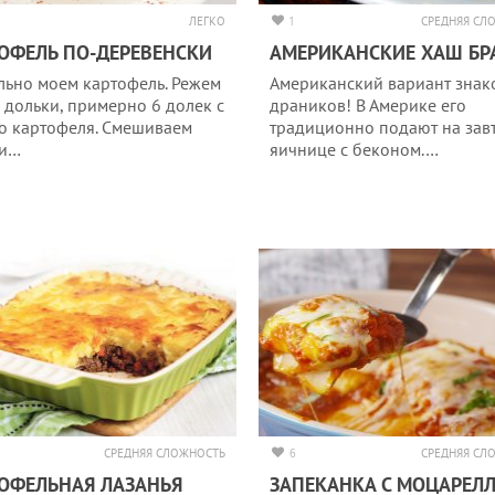
ЛЕГКО
1
СРЕДНЯЯ СЛ
ОФЕЛЬ ПО-ДЕРЕВЕНСКИ
АМЕРИКАНСКИЕ ХАШ БР
льно моем картофель. Режем
Американский вариант зна
а дольки, примерно 6 долек с
драников! В Америке его
о картофеля. Смешиваем
традиционно подают на завт
ии…
яичнице с беконом.…
СРЕДНЯЯ СЛОЖНОСТЬ
6
СРЕДНЯЯ СЛ
ОФЕЛЬНАЯ ЛАЗАНЬЯ
ЗАПЕКАНКА С МОЦАРЕЛ