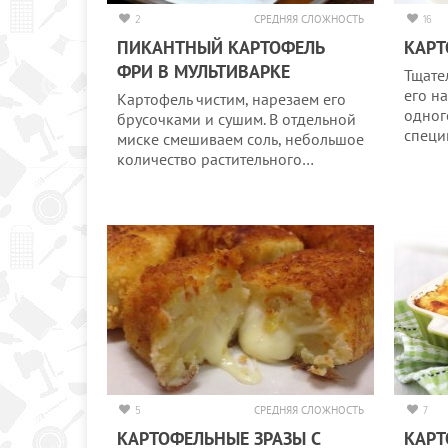
2
СРЕДНЯЯ СЛОЖНОСТЬ
16
ПИКАНТНЫЙ КАРТОФЕЛЬ
КАРТ
ФРИ В МУЛЬТИВАРКЕ
Тщате
его н
Картофель чистим, нарезаем его
одног
брусочками и сушим. В отдельной
спец
миске смешиваем соль, небольшое
количество растительного…
5
СРЕДНЯЯ СЛОЖНОСТЬ
7
КАРТОФЕЛЬНЫЕ ЗРАЗЫ С
КАРТ