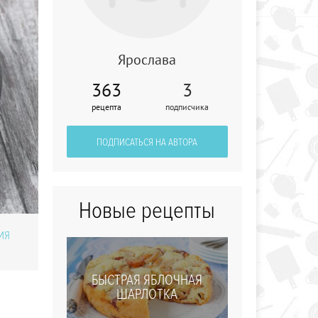
Ярослава
363
3
Овощи по-
рецепта
подписчика
маррокански
ПОДПИСАТЬСЯ НА АВТОРА
Новые рецепты
ИЯ
БЫСТРАЯ ЯБЛОЧНАЯ
ШАРЛОТКА