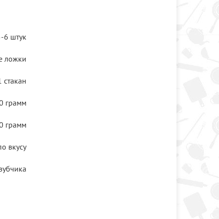
5-6 штук
е ложки
1 стакан
0 грамм
0 грамм
по вкусу
зубчика