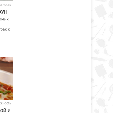
ОЖНОСТЬ
АУН
комых
рак к
ОЖНОСТЬ
ЛОЙ И