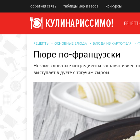
обратная связь
таблицы мер и весов
конкурсы
РЕЦЕПТ
РЕЦЕПТЫ
ОСНОВНЫЕ БЛЮДА
БЛЮДА ИЗ КАРТОФЕЛЯ
Ф
Пюре по-французски
Незамысловатые ингредиенты заставят известн
выступает в дуэте с тягучим сыром!