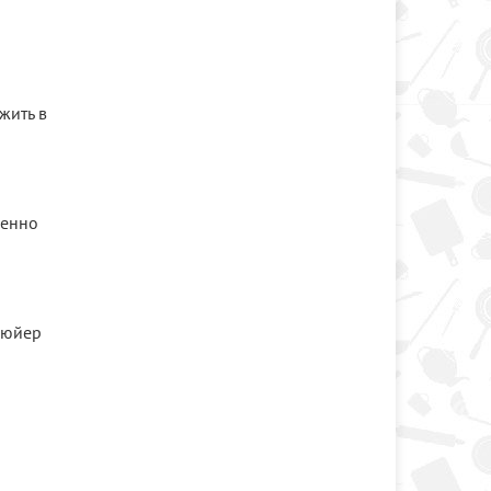
жить в
пенно
грюйер