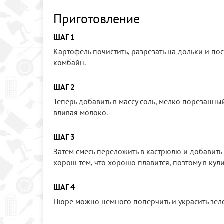
Приготовление
ШАГ 1
Картофель почистить, разрезать на дольки и пос
комбайн.
ШАГ 2
Теперь добавить в массу соль, мелко порезанны
вливая молоко.
ШАГ 3
Затем смесь переложить в кастрюлю и добавить 
хорош тем, что хорошо плавится, поэтому в ку
ШАГ 4
Пюре можно немного поперчить и украсить зел