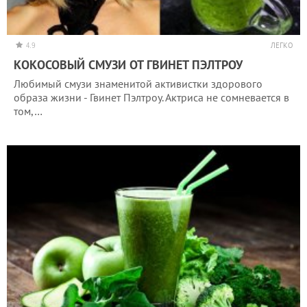
4.9
ЛЕГКО
КОКОСОВЫЙ СМУЗИ ОТ ГВИНЕТ ПЭЛТРОУ
Любимый смузи знаменитой активистки здорового
образа жизни - Гвинет Пэлтроу. Актриса не сомневается в
том,…