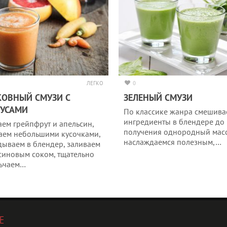
ЛЕГКО
0
ОВНЫЙ СМУЗИ С
ЗЕЛЕНЫЙ СМУЗИ
РУСАМИ
По классике жанра смешива
ингредиенты в блендере до
ем грейпфрут и апельсин,
получения однородный мас
аем небольшими кусочками,
наслаждаемся полезным,…
дываем в блендер, заливаем
синовым соком, тщательно
ьчаем…
Е