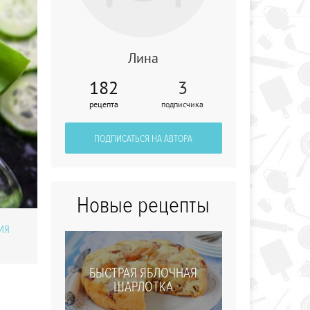
Лина
182
3
Вода для
рецепта
подписчика
похудения "Сасси"
ПОДПИСАТЬСЯ НА АВТОРА
Новые рецепты
ИЯ
БЫСТРАЯ ЯБЛОЧНАЯ
ШАРЛОТКА