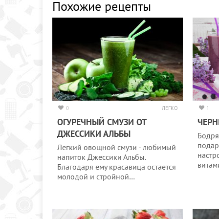
Похожие рецепты
0
ЛЕГКО
1
ОГУРЕЧНЫЙ СМУЗИ ОТ
ЧЕРН
ДЖЕССИКИ АЛЬБЫ
Бодря
подар
Легкий овощной смузи - любимый
настр
напиток Джессики Альбы.
витам
Благодаря ему красавица остается
молодой и стройной…