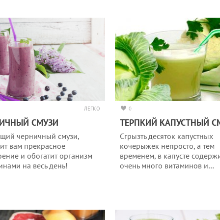
ЛЕГКО
0
ИЧНЫЙ СМУЗИ
ТЕРПКИЙ КАПУСТНЫЙ С
щий черничный смузи,
Сгрызть десяток капустных
ит вам прекрасное
кочерыжек непросто, а тем
оение и обогатит организм
временем, в капусте содерж
инами на весь день!
очень много витаминов и…