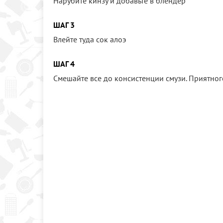
Нарубите кинзу и добавьте в блендер
ШАГ 3
Влейте туда сок алоэ
ШАГ 4
Смешайте все до консистенции смузи. Приятног