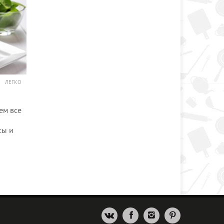
ЛЕГКО
ем все
сы и