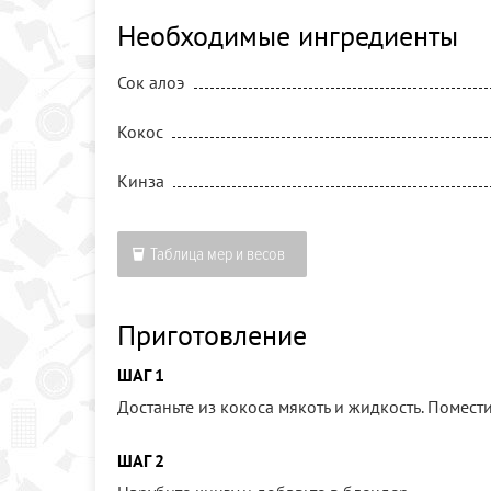
Необходимые ингредиенты
Сок алоэ
Кокос
Кинза
Таблица мер и весов
Приготовление
ШАГ 1
Достаньте из кокоса мякоть и жидкость. Помест
ШАГ 2