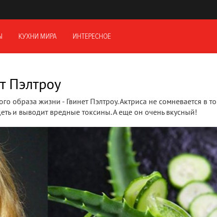
Ы
КУХНИ МИРА
ИНТЕРЕСНОЕ
т Пэлтроу
 образа жизни - Гвинет Пэлтроу. Актриса не сомневается в то
еть и выводит вредные токсины. А еще он очень вкусный!