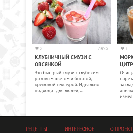
2
ЛЕГКО
4
КЛУБНИЧНЫЙ СМУЗИ С
МОРК
ОВСЯНКОЙ
ЦИТ
Это быстрый смузи с глубоким
Очища
розовым цветом и богатой,
нарез
кремовой текстурой. Идеально
закла
подходит для людей,…
апель
измел
РЕЦЕПТЫ
ИНТЕРЕСНОЕ
О ПРОЕКТ