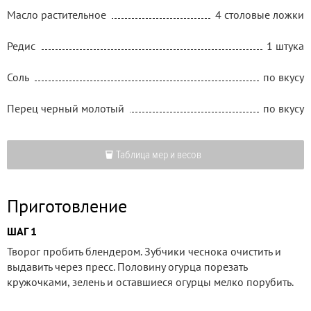
Масло растительное
4 столовые ложки
Редис
1 штука
Соль
по вкусу
Перец черный молотый
по вкусу
Таблица мер и весов
Приготовление
ШАГ 1
Творог пробить блендером. Зубчики чеснока очистить и
выдавить через пресс. Половину огурца порезать
кружочками, зелень и оставшиеся огурцы мелко порубить.