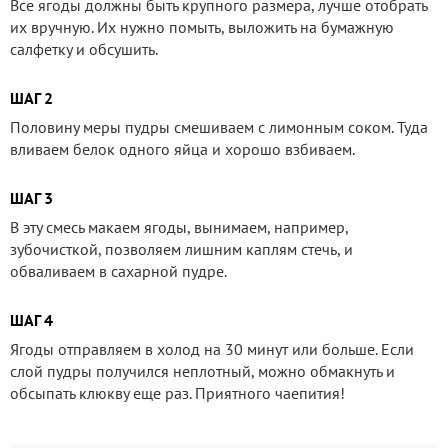
Все ягоды должны быть крупного размера, лучше отобрать
их вручную. Их нужно помыть, выложить на бумажную
салфетку и обсушить.
ШАГ 2
Половину меры пудры смешиваем с лимонным соком. Туда
вливаем белок одного яйца и хорошо взбиваем.
ШАГ 3
В эту смесь макаем ягоды, вынимаем, например,
зубочисткой, позволяем лишним каплям стечь, и
обваливаем в сахарной пудре.
ШАГ 4
Ягоды отправляем в холод на 30 минут или больше. Если
слой пудры получился неплотный, можно обмакнуть и
обсыпать клюкву еще раз. Приятного чаепития!