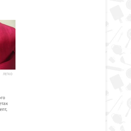
ЛЕГКО
ого
етах
епт,