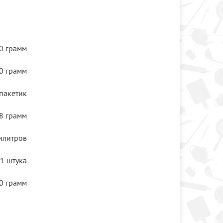
0 грамм
0 грамм
пакетик
8 грамм
илитров
1 штука
0 грамм