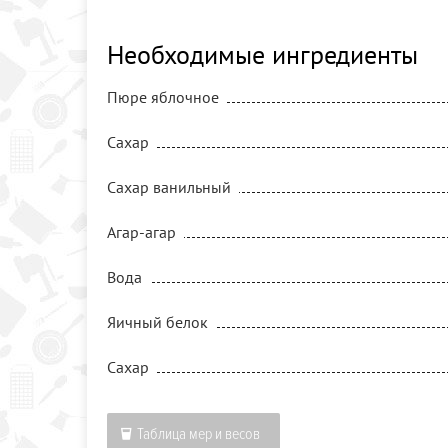
Необходимые ингредиенты
Пюре яблочное
Сахар
Сахар ванильный
Агар-агар
Вода
Яичный белок
Сахар
Таблица мер и весов