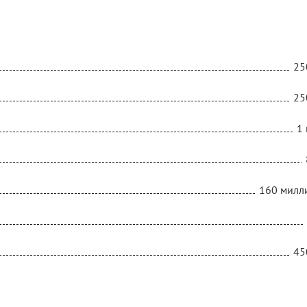
25
25
1 
160 милл
45