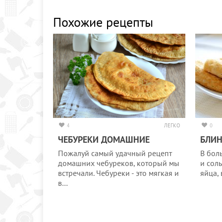
Похожие рецепты
4
ЛЕГКО
0
ЧЕБУРЕКИ ДОМАШНИЕ
БЛИН
Пожалуй самый удачный рецепт
В бол
домашних чебуреков, который мы
и соль
встречали. Чебуреки - это мягкая и
яйца,
в…