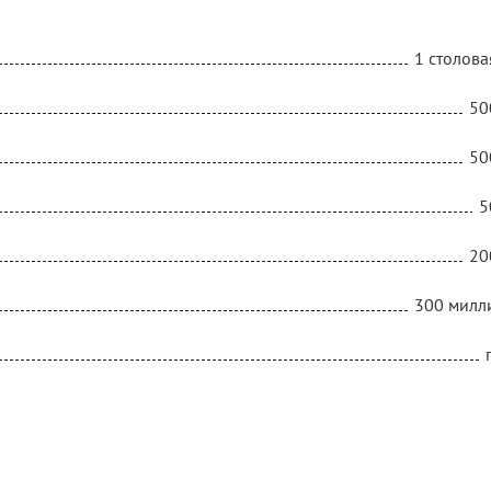
1 столова
50
50
5
20
300 милл