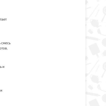
тает
 смесь
отов.
ь и
 и