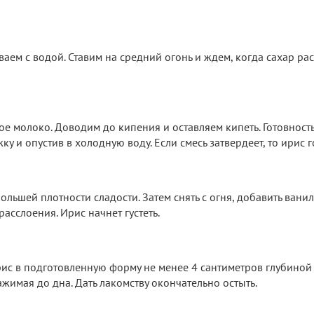
аем с водой. Ставим на средний огонь и ждем, когда сахар рас
е молоко. Доводим до кипения и оставляем кипеть. Готовность
 и опустив в холодную воду. Если смесь затвердеет, то ирис г
льшей плотности сладости. Затем снять с огня, добавить ванил
асслоения. Ирис начнет густеть.
ис в подготовленную форму не менее 4 сантиметров глубиной
ажимая до дна. Дать лакомству окончательно остыть.