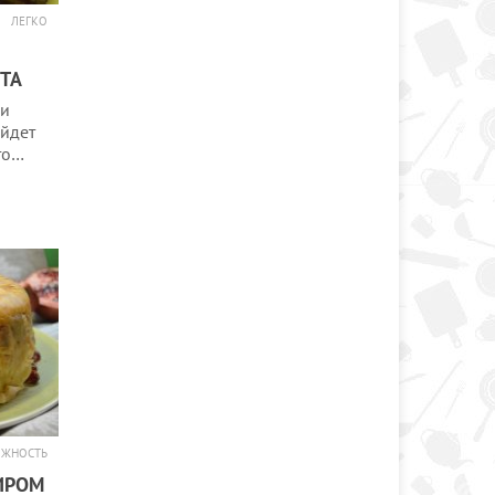
ЛЕГКО
ТА
 и
ойдет
сто…
ОЖНОСТЬ
ИРОМ