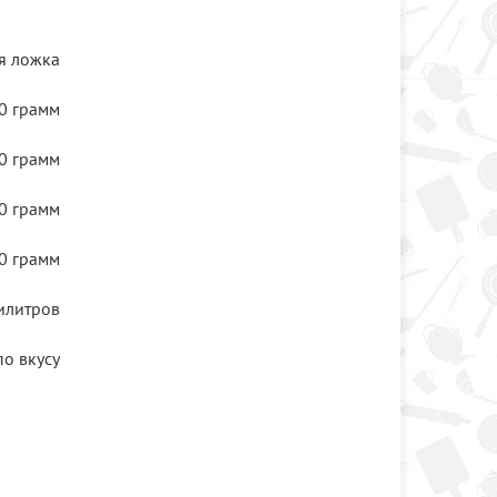
я ложка
0 грамм
0 грамм
0 грамм
0 грамм
илитров
по вкусу