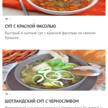
6
СУП С КРАСНОЙ ФАСОЛЬЮ
Быстрый и сытный суп с красной фасолью на свином
бульоне.
0
ШОТЛАНДСКИЙ СУП С ЧЕРНОСЛИВОМ
Фермерский суп кокки-ликки из Шотландии! Он густой и