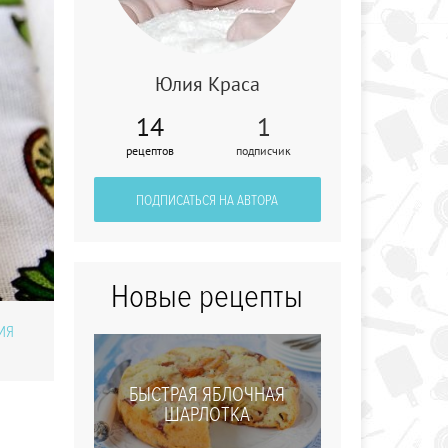
Юлия Краса
14
1
Домашние
рецептов
подписчик
пельмени
ПОДПИСАТЬСЯ НА АВТОРА
Новые рецепты
ИЯ
БЫСТРАЯ ЯБЛОЧНАЯ
ШАРЛОТКА