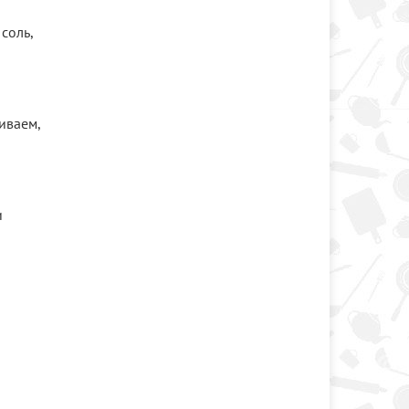
соль,
иваем,
и