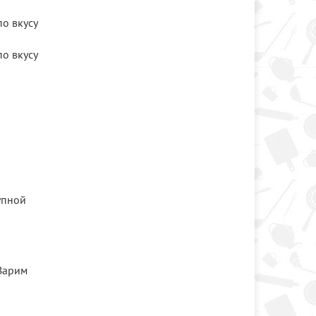
по вкусу
по вкусу
упной
 Варим