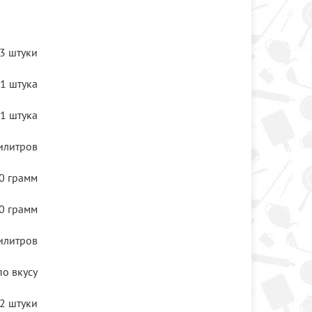
3 штуки
1 штука
1 штука
илитров
0 грамм
0 грамм
илитров
по вкусу
2 штуки