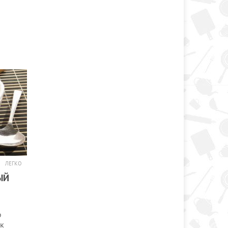
ЛЕГКО
ЫЙ
о
ак