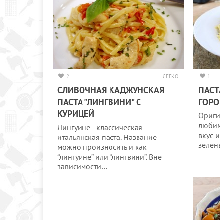
2
ЛЕГКО
1
СЛИВОЧНАЯ КАДЖУНСКАЯ
ПАСТ
ПАСТА "ЛИНГВИНИ" С
ГОР
КУРИЦЕЙ
Ориги
любим
Лингуине - классическая
вкус 
итальянская паста. Название
зелен
можно произносить и как
“лингуине” или “лингвини”. Вне
зависимости…