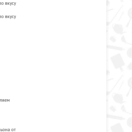
по вкусу
по вкусу
вляем
льона от