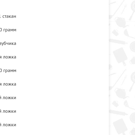
1 стакан
0 грамм
зубчика
я ложка
0 грамм
я ложка
й ложки
й ложки
й ложки