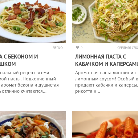
ЛЕГКО
0
СРЕДНЯЯ СЛ
А С БЕКОНОМ И
ЛИМОННАЯ ПАСТА С
ОШКОМ
КАБАЧКОМ И КАПЕРСАМ
нальный рецепт всеми
Ароматная паста лингвини с
ой пасты. Подкопченный
лимонным соусом! Особый в
и аромат бекона и душистая
придают кабачки и каперсы,
ь отлично считаются…
рикотта и…