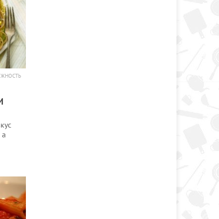
ОЖНОСТЬ
И
кус
 а