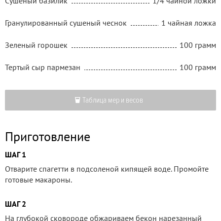
Сушеный базилик
1/4 чайной ложки
Гранулированный сушеный чеснок
1 чайная ложка
Зеленый горошек
100 грамм
Тертый сыр пармезан
100 грамм
Таблица мер и весов
Приготовление
ШАГ 1
Отварите спагетти в подсоленой кипящей воде. Промойте
готовые макароны.
ШАГ 2
На глубокой сковороде обжариваем бекон нарезанный