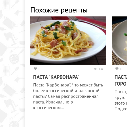
Похожие рецепты
1
ЛЕГКО
6
ПАСТА "КАРБОНАРА"
ПАСТ
ГОР
Паста "Карбонара". Что может быть
более классической итальянской
Паста,
пасты? Самая распространенная
круто
паста. Изначально в
этого
классическом…
Подко