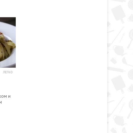
ЛЕГКО
ком и
м