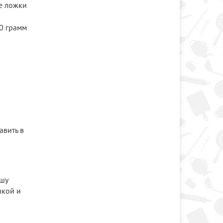
е ложки
0 грамм
авить в
ашу
нкой и