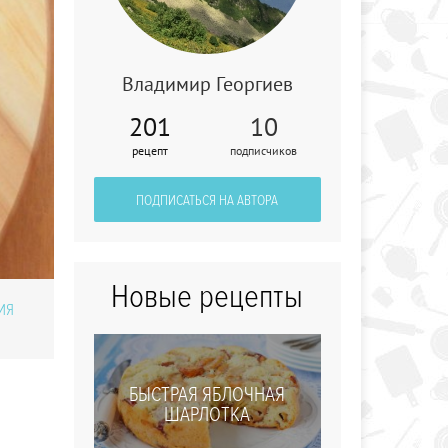
Владимир Георгиев
Рулетики из
201
10
свинины,
фаршированные
рецепт
подписчиков
орехами и
черносливами
ПОДПИСАТЬСЯ НА АВТОРА
Новые рецепты
ИЯ
БЫСТРАЯ ЯБЛОЧНАЯ
ШАРЛОТКА