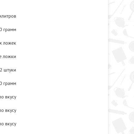
илитров
0 грамм
х ложек
е ложки
2 штуки
0 грамм
по вкусу
по вкусу
по вкусу