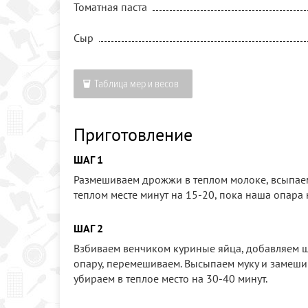
Томатная паста
Сыр
Таблица мер и весов
Приготовление
ШАГ 1
Размешиваем дрожжи в теплом молоке, всыпаем
теплом месте минут на 15-20, пока наша опара 
ШАГ 2
Взбиваем венчиком куриные яйца, добавляем щ
опару, перемешиваем. Высыпаем муку и замеши
убираем в теплое место на 30-40 минут.