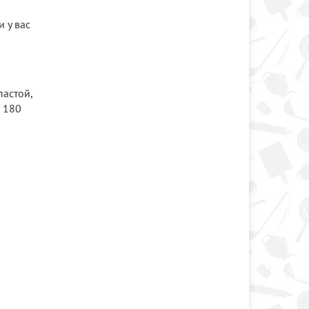
 у вас
пастой,
и 180