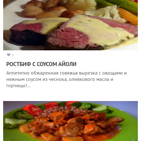
0
РОСТБИФ С СОУСОМ АЙОЛИ
Аппетитно обжаренная говяжья вырезка с овощами и
нежным соусом из чеснока, оливкового масла и
горчицы!…