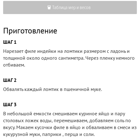
Таблица мер и весов
Приготовление
ШАГ 1
Нарезает филе индейки на ломтики размером с ладонь и
толщиной около одного сантиметра. Через пленку немного
отбиваем.
ШАГ 2
Обвалять каждый ломтик в пшеничной муке.
ШАГ 3
В небольшой емкости смешиваем куриное яйцо и пару
столовых ложек воды, перемешиваем, добавляем соль по
вкусу. Макаем кусочки филе в яйцо и обваливаем в смеси из
кукурузной муки, паприки , перца и соли.