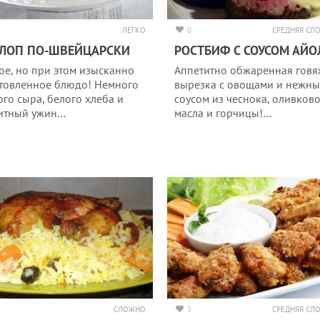
ЛЕГКО
0
СРЕДНЯЯ СЛ
ЛОП ПО-ШВЕЙЦАРСКИ
РОСТБИФ С СОУСОМ АЙО
ое, но при этом изысканно
Аппетитно обжаренная говя
товленное блюдо! Немного
вырезка с овощами и нежн
ого сыра, белого хлеба и
соусом из чеснока, оливков
итный ужин…
масла и горчицы!…
СЛОЖНО
3
СРЕДНЯЯ СЛ