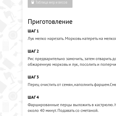
Таблица мер и весов
Приготовление
ШАГ 1
Лук мелко нарезать. Морковь натереть на мелко
ШАГ 2
Рис предварительно замочить, затем отварить до
обжаренную морковь и лук, посолить и поперчит
ШАГ 3
Перец очистить от семян,наполнить фаршем.Сме
ШАГ 4
Фаршированные перцы выложить в кастрюлю. На
около 40 минут. Подавать со сметаной.