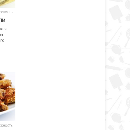
ОЖНОСТЬ
ЛИ
жья
ым
ого
ОЖНОСТЬ