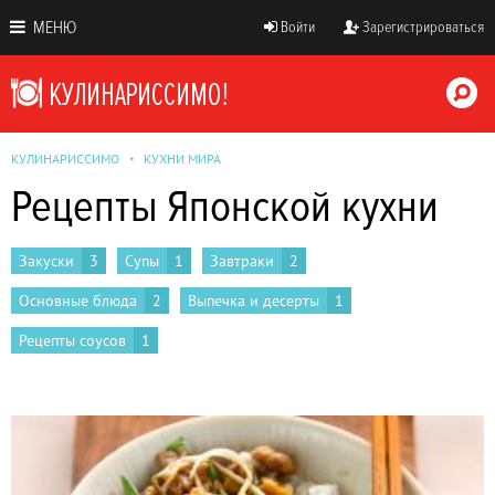
МЕНЮ
Войти
Зарегистрироваться
КУЛИНАРИССИМО
КУХНИ МИРА
Рецепты Японской кухни
Закуски
3
Супы
1
Завтраки
2
Основные блюда
2
Выпечка и десерты
1
Рецепты соусов
1