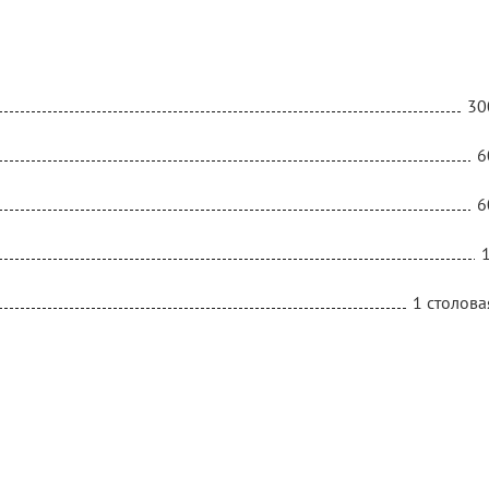
30
6
6
1 столова