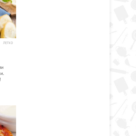
ЛЕГКО
ми
и.
!