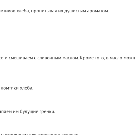
омтиков хлеба, пропитывая их душистым ароматом.
о и смешиваем с сливочным маслом. Кроме того, в масло мож
ломтики хлеба.
ыпаем им будущие гренки.
 используем для запекания духовку.