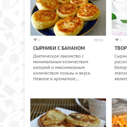
9
ЛЕГКО
4
СЫРНИКИ С БАНАНОМ
ТВО
Диетическое лакомство с
Сырни
минимальным количеством
русск
калорий и максимальным
белор
количеством пользы и вкуса.
этапо
Нежное и ароматное…
являе