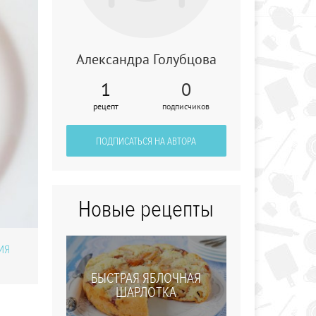
Александра Голубцова
1
0
рецепт
подписчиков
Легкий куриный
суп с вермишелью
ПОДПИСАТЬСЯ НА АВТОРА
Новые рецепты
ИЯ
БЫСТРАЯ ЯБЛОЧНАЯ
ШАРЛОТКА