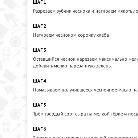
ШАГ 1
Разрезаем зубчик чеснока и натираем мякоть л
ШАГ 2
Натираем чесноком корочку хлеба
ШАГ 3
Оставшийся чеснок нарезаем максимально мелк
добавить мелко нарезанную зелень.
ШАГ 4
Намазываем получившееся чесночное масло на 
ШАГ 5
Трём твердый сорт сыра на мелкой тёрке и пос
ШАГ 6
Зарумяниваем гренки на горячей сковороде или